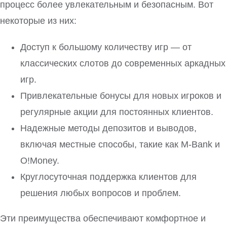
процесс более увлекательным и безопасным. Вот
некоторые из них:
Доступ к большому количеству игр — от
классических слотов до современных аркадных
игр.
Привлекательные бонусы для новых игроков и
регулярные акции для постоянных клиентов.
Надежные методы депозитов и выводов,
включая местные способы, такие как M-Bank и
O!Money.
Круглосуточная поддержка клиентов для
решения любых вопросов и проблем.
Эти преимущества обеспечивают комфортное и