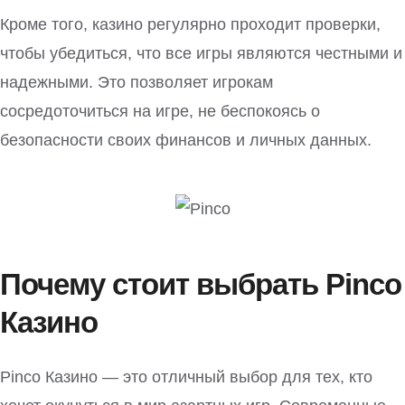
Кроме того, казино регулярно проходит проверки,
чтобы убедиться, что все игры являются честными и
надежными. Это позволяет игрокам
сосредоточиться на игре, не беспокоясь о
безопасности своих финансов и личных данных.
Почему стоит выбрать Pinco
Казино
Pinco Казино — это отличный выбор для тех, кто