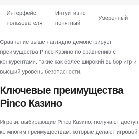
Интерфейс
Интуитивно
Умеренный
пользователя
понятный
Сравнение выше наглядно демонстрирует
преимущества Pinco Казино по сравнению с
конкурентами, такие как более широкий выбор игр и
высший уровень безопасности.
Ключевые преимущества
Pinco Казино
Игроки, выбирающие Pinco Казино, получают доступ
ко многим преимуществам, которые делают игровой