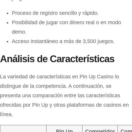
Proceso de registro sencillo y rápido.
Posibilidad de jugar con dinero real o en modo
demo.
Acceso instantáneo a más de 3,500 juegos.
Análisis de Características
La variedad de características en Pin Up Casino lo
distingue de la competencia. A continuación, se
presenta una comparación entre las características
ofrecidas por Pin Up y otras plataformas de casinos en
línea.
Pin Up
Competidor
Com