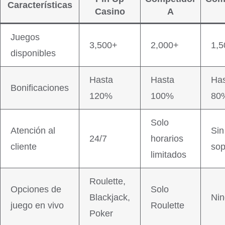
Características
Casino
A
Juegos
3,500+
2,000+
1,5
disponibles
Hasta
Hasta
Ha
Bonificaciones
120%
100%
80
Solo
Atención al
Sin
24/7
horarios
cliente
sop
limitados
Roulette,
Opciones de
Solo
Blackjack,
Ni
juego en vivo
Roulette
Poker