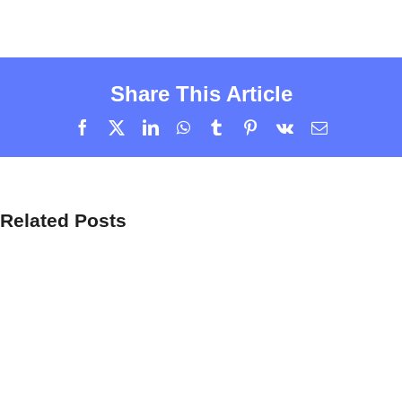
Share This Article
Facebook
X
LinkedIn
WhatsApp
Tumblr
Pinterest
Vk
Email
Related Posts