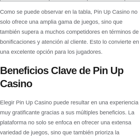
Como se puede observar en la tabla, Pin Up Casino no
solo ofrece una amplia gama de juegos, sino que
también supera a muchos competidores en términos de
bonificaciones y atención al cliente. Esto lo convierte en
una excelente opción para los jugadores.
Beneficios Clave de Pin Up
Casino
Elegir Pin Up Casino puede resultar en una experiencia
muy gratificante gracias a sus múltiples beneficios. La
plataforma no solo se enfoca en ofrecer una extensa
variedad de juegos, sino que también prioriza la