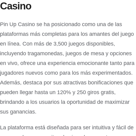
Casino
Pin Up Casino se ha posicionado como una de las
plataformas más completas para los amantes del juego
en línea. Con más de 3,500 juegos disponibles,
incluyendo tragamonedas, juegos de mesa y opciones
en vivo, ofrece una experiencia emocionante tanto para
jugadores nuevos como para los más experimentados.
Además, destaca por sus atractivas bonificaciones que
pueden llegar hasta un 120% y 250 giros gratis,
brindando a los usuarios la oportunidad de maximizar
sus ganancias.
La plataforma está diseñada para ser intuitiva y fácil de