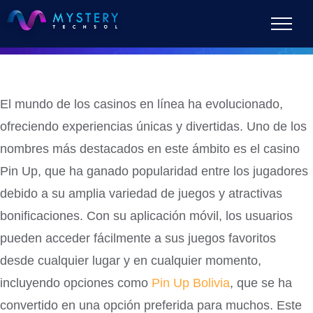
Skip
to
content
El mundo de los casinos en línea ha evolucionado,
ofreciendo experiencias únicas y divertidas. Uno de los
nombres más destacados en este ámbito es el casino
Pin Up, que ha ganado popularidad entre los jugadores
debido a su amplia variedad de juegos y atractivas
bonificaciones. Con su aplicación móvil, los usuarios
pueden acceder fácilmente a sus juegos favoritos
desde cualquier lugar y en cualquier momento,
incluyendo opciones como
Pin Up Bolivia
, que se ha
convertido en una opción preferida para muchos. Este