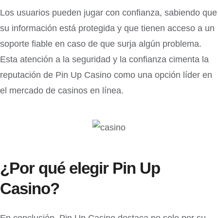
Los usuarios pueden jugar con confianza, sabiendo que
su información está protegida y que tienen acceso a un
soporte fiable en caso de que surja algún problema.
Esta atención a la seguridad y la confianza cimenta la
reputación de Pin Up Casino como una opción líder en
el mercado de casinos en línea.
¿Por qué elegir Pin Up
Casino?
En conclusión, Pin Up Casino destaca no solo por su