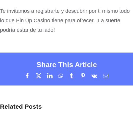
Te invitamos a registrarte y descubrir por ti mismo todo
lo que Pin Up Casino tiene para ofrecer. ¡La suerte
podría estar de tu lado!
Share This Article
Facebook
X
LinkedIn
WhatsApp
Tumblr
Pinterest
Vk
Email
Related Posts