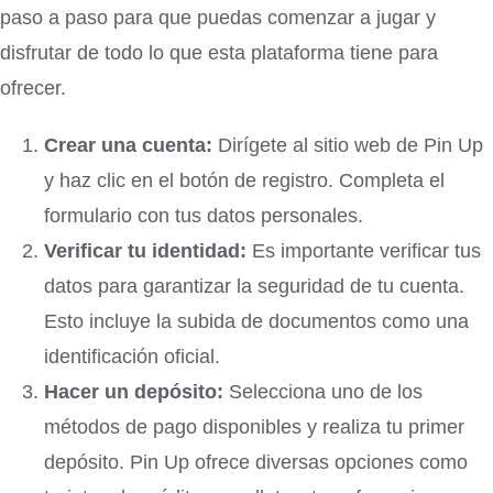
paso a paso para que puedas comenzar a jugar y
disfrutar de todo lo que esta plataforma tiene para
ofrecer.
Crear una cuenta:
Dirígete al sitio web de Pin Up
y haz clic en el botón de registro. Completa el
formulario con tus datos personales.
Verificar tu identidad:
Es importante verificar tus
datos para garantizar la seguridad de tu cuenta.
Esto incluye la subida de documentos como una
identificación oficial.
Hacer un depósito:
Selecciona uno de los
métodos de pago disponibles y realiza tu primer
depósito. Pin Up ofrece diversas opciones como