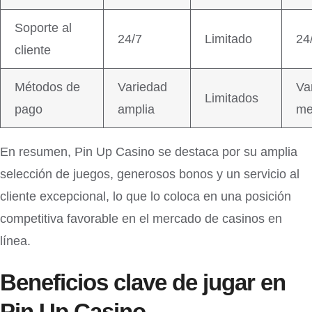
Soporte al
24/7
Limitado
24
cliente
Métodos de
Variedad
Va
Limitados
pago
amplia
me
En resumen, Pin Up Casino se destaca por su amplia
selección de juegos, generosos bonos y un servicio al
cliente excepcional, lo que lo coloca en una posición
competitiva favorable en el mercado de casinos en
línea.
Beneficios clave de jugar en
Pin Up Casino