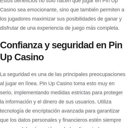
Estos beneficios no solo hacen que jugar en Pin Up
Casino sea emocionante, sino que también permiten a
los jugadores maximizar sus posibilidades de ganar y
disfrutar de una experiencia de juego más completa.
Confianza y seguridad en Pin
Up Casino
La seguridad es una de las principales preocupaciones
al jugar en línea. Pin Up Casino toma esto muy en
serio, implementando medidas estrictas para proteger
la información y el dinero de sus usuarios. Utiliza
tecnología de encriptación avanzada para garantizar
que los datos personales y financieros estén siempre