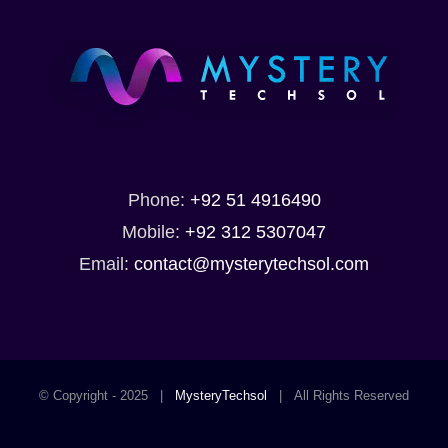
Svelare i miti più
comuni sui
giochi d'azzardo
nei casinò
August 4th, 2026
|
0
Comments
Phone:
+92 51 4916490
Mobile:
+92 312 5307047
Email:
contact@mysterytechsol.com
500 Casino
© Copyright - 2025 |
MysteryTechsol
| All Rights Reserved
Lietuva bonusai