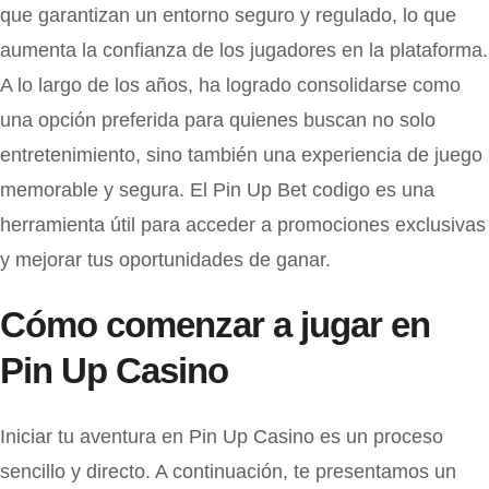
que garantizan un entorno seguro y regulado, lo que
aumenta la confianza de los jugadores en la plataforma.
A lo largo de los años, ha logrado consolidarse como
una opción preferida para quienes buscan no solo
entretenimiento, sino también una experiencia de juego
memorable y segura. El Pin Up Bet codigo es una
herramienta útil para acceder a promociones exclusivas
y mejorar tus oportunidades de ganar.
Cómo comenzar a jugar en
Pin Up Casino
Iniciar tu aventura en Pin Up Casino es un proceso
sencillo y directo. A continuación, te presentamos un