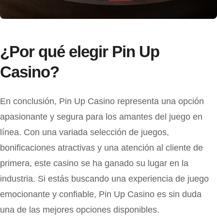
¿Por qué elegir Pin Up
Casino?
En conclusión, Pin Up Casino representa una opción
apasionante y segura para los amantes del juego en
línea. Con una variada selección de juegos,
bonificaciones atractivas y una atención al cliente de
primera, este casino se ha ganado su lugar en la
industria. Si estás buscando una experiencia de juego
emocionante y confiable, Pin Up Casino es sin duda
una de las mejores opciones disponibles.