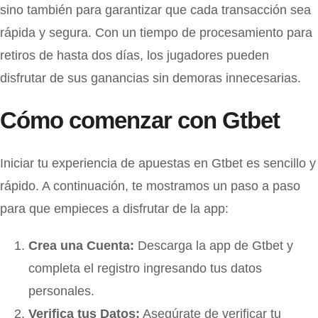
sino también para garantizar que cada transacción sea
rápida y segura. Con un tiempo de procesamiento para
retiros de hasta dos días, los jugadores pueden
disfrutar de sus ganancias sin demoras innecesarias.
Cómo comenzar con Gtbet
Iniciar tu experiencia de apuestas en Gtbet es sencillo y
rápido. A continuación, te mostramos un paso a paso
para que empieces a disfrutar de la app:
Crea una Cuenta:
Descarga la app de Gtbet y
completa el registro ingresando tus datos
personales.
Verifica tus Datos:
Asegúrate de verificar tu