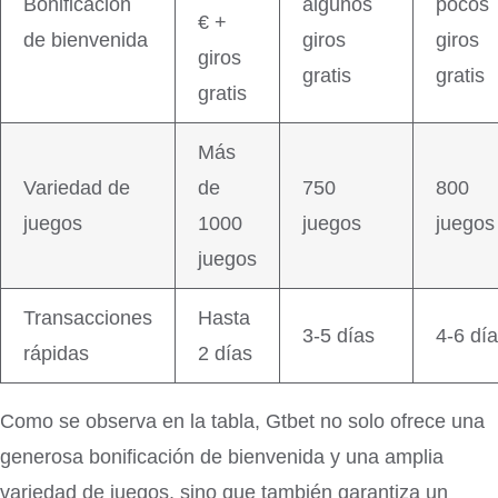
Bonificación
algunos
pocos
€ +
de bienvenida
giros
giros
giros
gratis
gratis
gratis
Más
Variedad de
de
750
800
juegos
1000
juegos
juegos
juegos
Transacciones
Hasta
3-5 días
4-6 dí
rápidas
2 días
Como se observa en la tabla, Gtbet no solo ofrece una
generosa bonificación de bienvenida y una amplia
variedad de juegos, sino que también garantiza un