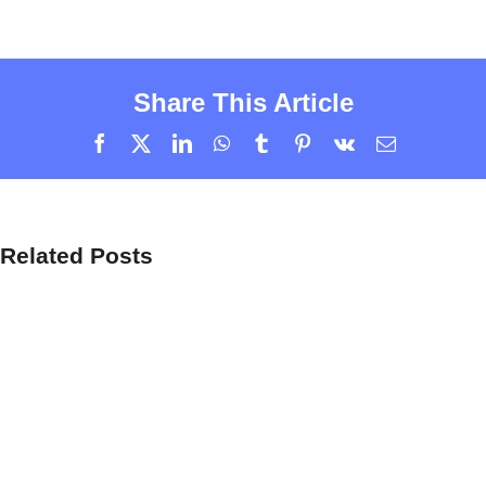
Share This Article
Facebook
X
LinkedIn
WhatsApp
Tumblr
Pinterest
Vk
Email
Related Posts