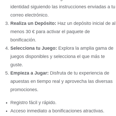
identidad siguiendo las instrucciones enviadas a tu
correo electrónico.
Realiza un Depósito:
Haz un depósito inicial de al
menos 30 € para activar el paquete de
bonificación.
Selecciona tu Juego:
Explora la amplia gama de
juegos disponibles y selecciona el que más te
guste.
Empieza a Jugar:
Disfruta de tu experiencia de
apuestas en tiempo real y aprovecha las diversas
promociones.
Registro fácil y rápido.
Acceso inmediato a bonificaciones atractivas.