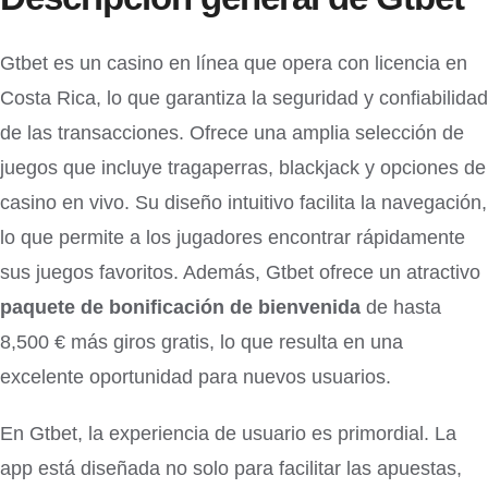
Gtbet es un casino en línea que opera con licencia en
Costa Rica, lo que garantiza la seguridad y confiabilidad
de las transacciones. Ofrece una amplia selección de
juegos que incluye tragaperras, blackjack y opciones de
casino en vivo. Su diseño intuitivo facilita la navegación,
lo que permite a los jugadores encontrar rápidamente
sus juegos favoritos. Además, Gtbet ofrece un atractivo
paquete de bonificación de bienvenida
de hasta
8,500 € más giros gratis, lo que resulta en una
excelente oportunidad para nuevos usuarios.
En Gtbet, la experiencia de usuario es primordial. La
app está diseñada no solo para facilitar las apuestas,