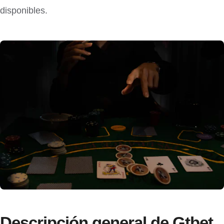
disponibles.
Descripción general de Gtbet