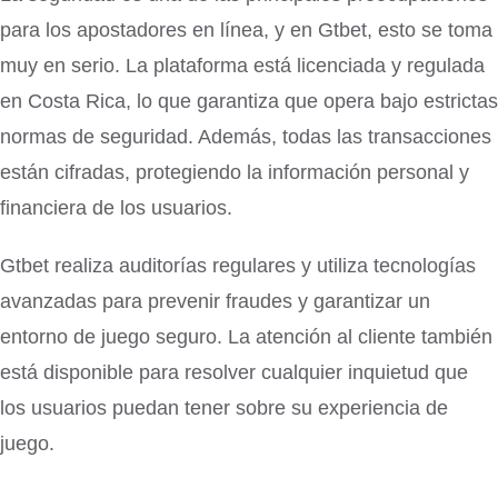
para los apostadores en línea, y en Gtbet, esto se toma
muy en serio. La plataforma está licenciada y regulada
en Costa Rica, lo que garantiza que opera bajo estrictas
normas de seguridad. Además, todas las transacciones
están cifradas, protegiendo la información personal y
financiera de los usuarios.
Gtbet realiza auditorías regulares y utiliza tecnologías
avanzadas para prevenir fraudes y garantizar un
entorno de juego seguro. La atención al cliente también
está disponible para resolver cualquier inquietud que
los usuarios puedan tener sobre su experiencia de
juego.