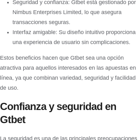
Seguridad y confianza: Gtbet está gestionado por
Nimbus Enterprises Limited, lo que asegura
transacciones seguras.
Interfaz amigable: Su diseño intuitivo proporciona
una experiencia de usuario sin complicaciones.
Estos beneficios hacen que Gtbet sea una opción
atractiva para aquellos interesados en las apuestas en
línea, ya que combinan variedad, seguridad y facilidad
de uso.
Confianza y seguridad en
Gtbet
La seguridad es una de las principales preocupaciones