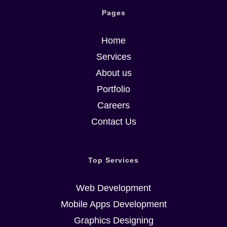
Pages
500 Casino
Lietuva bonusai
Home
2026: kaip
Services
žaidėjai gali
About us
gauti daugiau
Portfolio
vertės
Careers
Contact Us
July 31st, 2026
Top Services
Web Development
Mobile Apps Development
Graphics Designing