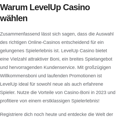
Warum LevelUp Casino
wählen
Zusammenfassend lässt sich sagen, dass die Auswahl
des richtigen Online-Casinos entscheidend für ein
gelungenes Spielerlebnis ist. LevelUp Casino bietet
eine Vielzahl attraktiver Boni, ein breites Spielangebot
und hervorragenden Kundenservice. Mit großzügigen
Willkommensboni und laufenden Promotionen ist
LevelUp ideal für sowohl neue als auch erfahrene
Spieler. Nutze die Vorteile von Casino-Boni in 2023 und
profitiere von einem erstklassigen Spielerlebnis!
Registriere dich noch heute und entdecke die Welt der