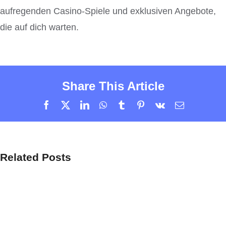
aufregenden Casino-Spiele und exklusiven Angebote,
die auf dich warten.
Share This Article
Facebook
X
LinkedIn
WhatsApp
Tumblr
Pinterest
Vk
Email
Related Posts