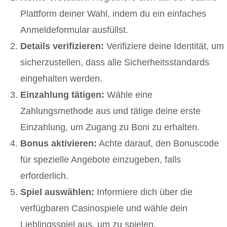
Plattform deiner Wahl, indem du ein einfaches
Anmeldeformular ausfüllst.
Details verifizieren:
Verifiziere deine Identität, um
sicherzustellen, dass alle Sicherheitsstandards
eingehalten werden.
Einzahlung tätigen:
Wähle eine
Zahlungsmethode aus und tätige deine erste
Einzahlung, um Zugang zu Boni zu erhalten.
Bonus aktivieren:
Achte darauf, den Bonuscode
für spezielle Angebote einzugeben, falls
erforderlich.
Spiel auswählen:
Informiere dich über die
verfügbaren Casinospiele und wähle dein
Lieblingsspiel aus, um zu spielen.