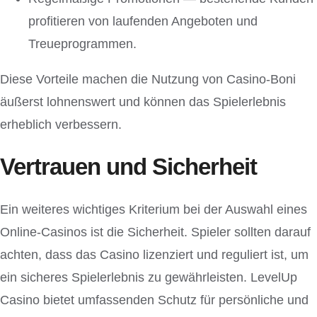
profitieren von laufenden Angeboten und
Treueprogrammen.
Diese Vorteile machen die Nutzung von Casino-Boni
äußerst lohnenswert und können das Spielerlebnis
erheblich verbessern.
Vertrauen und Sicherheit
Ein weiteres wichtiges Kriterium bei der Auswahl eines
Online-Casinos ist die Sicherheit. Spieler sollten darauf
achten, dass das Casino lizenziert und reguliert ist, um
ein sicheres Spielerlebnis zu gewährleisten. LevelUp
Casino bietet umfassenden Schutz für persönliche und