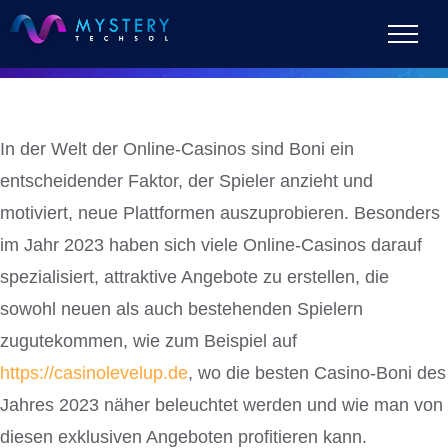
Skip
to
content
In der Welt der Online-Casinos sind Boni ein
entscheidender Faktor, der Spieler anzieht und
motiviert, neue Plattformen auszuprobieren. Besonders
im Jahr 2023 haben sich viele Online-Casinos darauf
spezialisiert, attraktive Angebote zu erstellen, die
sowohl neuen als auch bestehenden Spielern
zugutekommen, wie zum Beispiel auf
https://casinolevelup.de
, wo die besten Casino-Boni des
Jahres 2023 näher beleuchtet werden und wie man von
diesen exklusiven Angeboten profitieren kann.