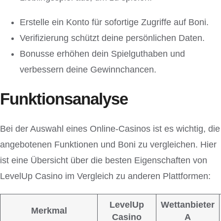
Erstelle ein Konto für sofortige Zugriffe auf Boni.
Verifizierung schützt deine persönlichen Daten.
Bonusse erhöhen dein Spielguthaben und
verbessern deine Gewinnchancen.
Funktionsanalyse
Bei der Auswahl eines Online-Casinos ist es wichtig, die
angebotenen Funktionen und Boni zu vergleichen. Hier
ist eine Übersicht über die besten Eigenschaften von
LevelUp Casino im Vergleich zu anderen Plattformen:
LevelUp
Wettanbieter
Merkmal
Casino
A