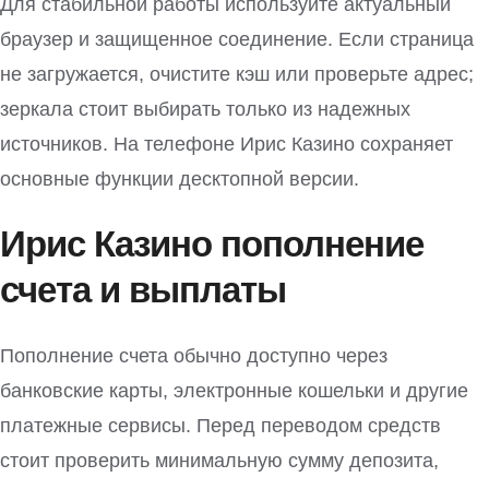
Для стабильной работы используйте актуальный
браузер и защищенное соединение. Если страница
не загружается, очистите кэш или проверьте адрес;
зеркала стоит выбирать только из надежных
источников. На телефоне Ирис Казино сохраняет
основные функции десктопной версии.
Ирис Казино пополнение
счета и выплаты
Пополнение счета обычно доступно через
банковские карты, электронные кошельки и другие
платежные сервисы. Перед переводом средств
стоит проверить минимальную сумму депозита,