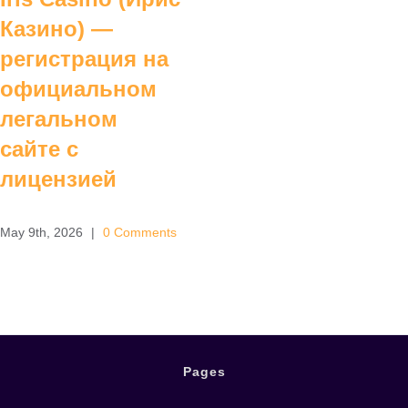
Казино) —
регистрация на
официальном
легальном
сайте с
лицензией
May 9th, 2026
|
0 Comments
Pages