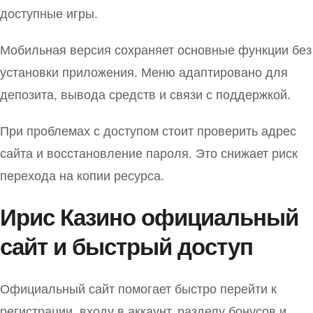
доступные игры.
Мобильная версия сохраняет основные функции без
установки приложения. Меню адаптировано для
депозита, вывода средств и связи с поддержкой.
При проблемах с доступом стоит проверить адрес
сайта и восстановление пароля. Это снижает риск
перехода на копии ресурса.
Ирис Казино официальный
сайт и быстрый доступ
Официальный сайт помогает быстро перейти к
регистрации, входу в аккаунт, разделу бонусов и