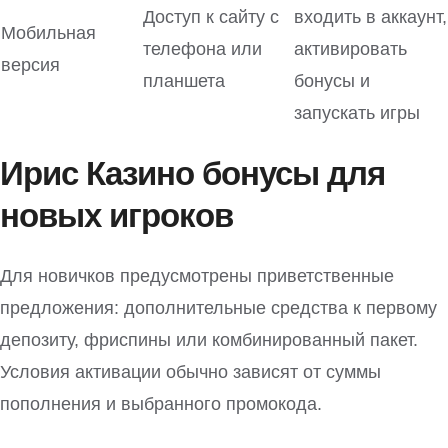
Доступ к сайту с
входить в аккаунт,
Мобильная
телефона или
активировать
версия
планшета
бонусы и
запускать игры
Ирис Казино бонусы для
новых игроков
Для новичков предусмотрены приветственные
предложения: дополнительные средства к первому
депозиту, фриспины или комбинированный пакет.
Условия активации обычно зависят от суммы
пополнения и выбранного промокода.