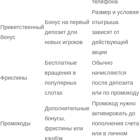
телефона
Размер и условия
Бонус на первый
отыгрыша
Приветственный
депозит для
зависят от
бонус
новых игроков
действующей
акции
Бесплатные
Обычно
вращения в
начисляются
Фриспины
популярных
после депозита
слотах
или по промокоду
Промокод нужно
Дополнительные
активировать до
бонусы,
Промокоды
пополнения счета
фриспины или
или в личном
кэшбэк