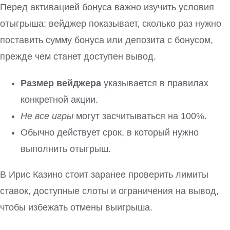
Перед активацией бонуса важно изучить условия
отыгрыша: вейджер показывает, сколько раз нужно
поставить сумму бонуса или депозита с бонусом,
прежде чем станет доступен вывод.
Размер вейджера
указывается в правилах
конкретной акции.
Не все игры
могут засчитываться на 100%.
Обычно действует срок, в который нужно
выполнить отыгрыш.
В Ирис Казино стоит заранее проверить лимиты
ставок, доступные слоты и ограничения на вывод,
чтобы избежать отмены выигрыша.