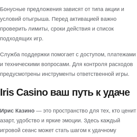
Бонусные предложения зависят от типа акции и
условий отыгрыша. Перед активацией важно
проверить лимиты, сроки действия и список
подходящих игр.
Служба поддержки помогает с доступом, платежами
и техническими вопросами. Для контроля расходов
предусмотрены инструменты ответственной игры.
Iris Casino ваш путь к удаче
Ирис Казино
— это пространство для тех, кто ценит
азарт, удобство и яркие эмоции. Здесь каждый
игровой сеанс может стать шагом к удачному