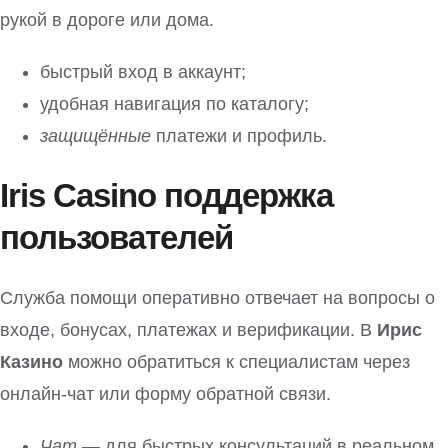
рукой в дороге или дома.
быстрый вход в аккаунт;
удобная навигация по каталогу;
защищённые
платежи и профиль.
Iris Casino поддержка
пользователей
Служба помощи оперативно отвечает на вопросы о
входе, бонусах, платежах и верификации. В
Ирис
Казино
можно обратиться к специалистам через
онлайн-чат или форму обратной связи.
Чат
— для быстрых консультаций в реальном