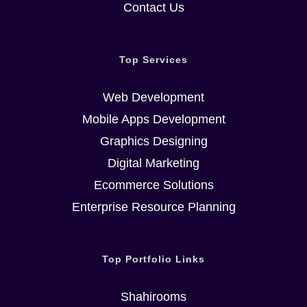
Contact Us
May 9th, 2026
|
0 Comments
Top Services
Web Development
Mobile Apps Development
Graphics Designing
Digital Marketing
Ирис Казино —
Ecommerce Solutions
официальный
Enterprise Resource Planning
сайт и зеркало
Iris Casino
Top Portfolio Links
May 9th, 2026
|
0 Comments
Shahirooms