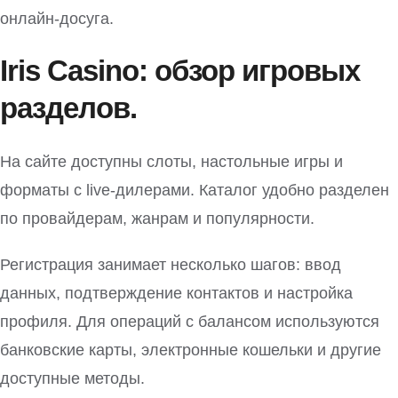
онлайн-досуга.
Iris Casino: обзор игровых
разделов.
На сайте доступны слоты, настольные игры и
форматы с live-дилерами. Каталог удобно разделен
по провайдерам, жанрам и популярности.
Регистрация занимает несколько шагов: ввод
данных, подтверждение контактов и настройка
профиля. Для операций с балансом используются
банковские карты, электронные кошельки и другие
доступные методы.