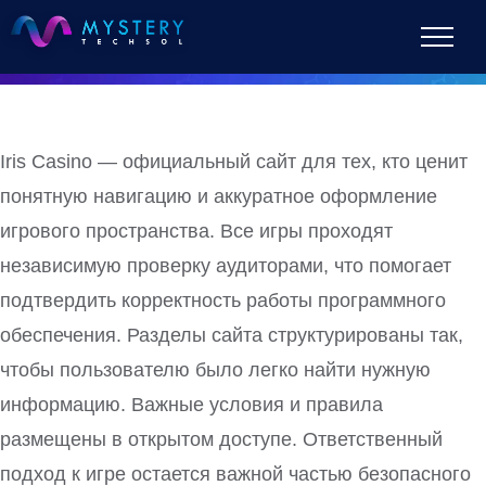
Skip
to
content
Iris Casino — официальный сайт для тех, кто ценит
понятную навигацию и аккуратное оформление
игрового пространства. Все игры проходят
независимую проверку аудиторами, что помогает
подтвердить корректность работы программного
обеспечения. Разделы сайта структурированы так,
чтобы пользователю было легко найти нужную
информацию. Важные условия и правила
размещены в открытом доступе. Ответственный
подход к игре остается важной частью безопасного