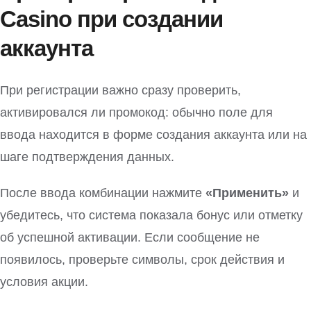
Casino при создании
аккаунта
При регистрации важно сразу проверить,
активировался ли промокод: обычно поле для
ввода находится в форме создания аккаунта или на
шаге подтверждения данных.
После ввода комбинации нажмите
«Применить»
и
убедитесь, что система показала бонус или отметку
об успешной активации. Если сообщение не
появилось, проверьте символы, срок действия и
условия акции.