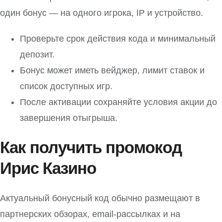
один бонус — на одного игрока, IP и устройство.
Проверьте срок действия кода и минимальный
депозит.
Бонус может иметь вейджер, лимит ставок и
список доступных игр.
После активации сохраняйте условия акции до
завершения отыгрыша.
Как получить промокод
Ирис Казино
Актуальный бонусный код обычно размещают в
партнерских обзорах, email-рассылках и на