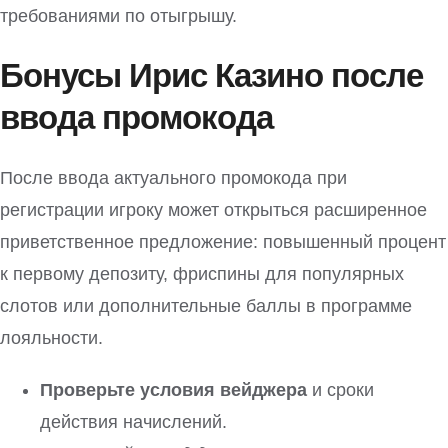
требованиями по отыгрышу.
Бонусы Ирис Казино после
ввода промокода
После ввода актуального промокода при
регистрации игроку может открыться расширенное
приветственное предложение: повышенный процент
к первому депозиту, фриспины для популярных
слотов или дополнительные баллы в программе
лояльности.
Проверьте условия вейджера
и сроки
действия начислений.