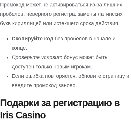
Промокод может не активироваться из-за лишних
пробелов, неверного регистра, замены латинских
букв кириллицей или истекшего срока действия.
Скопируйте код
без пробелов в начале и
конце.
Проверьте условия
: бонус может быть
доступен только новым игрокам.
Если ошибка повторяется, обновите страницу и
введите промокод заново.
Подарки за регистрацию в
Iris Casino