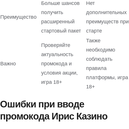
Больше шансов
Нет
получить
дополнительных
Преимущество
расширенный
преимуществ при
стартовый пакет
старте
Также
Проверяйте
необходимо
актуальность
соблюдать
Важно
промокода и
правила
условия акции,
платформы, игра
игра 18+
18+
Ошибки при вводе
промокода Ирис Казино