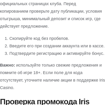
официальных страницах клуба. Перед
копированием проверьте дату публикации, условия
отыгрыша, минимальный депозит и список игр, где
действует предложение.
Скопируйте код без пробелов.
Введите его при создании аккаунта или в кассе.
Подтвердите регистрацию и активируйте бонус.
Важно:
используйте только свежие предложения и
помните об игре 18+. Если поле для кода
отсутствует, уточните наличие акции в поддержке Iris
Casino.
Проверка промокода Iris