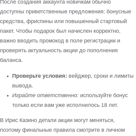
После создания аккаунта новичкам обычно
доступны приветственные предложения: бонусные
средства, фриспины или повышенный стартовый
пакет. Чтобы подарок был начислен корректно,
важно вводить промокод в поле регистрации и
проверять актуальность акции до пополнения
баланса.
Проверьте условия:
вейджер, сроки и лимиты
вывода.
Играйте ответственно:
используйте бонус
только если вам уже исполнилось 18 лет.
В Ирис Казино детали акции могут меняться,
поэтому финальные правила смотрите в личном