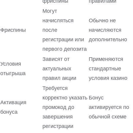
фриспины
правилами
Могут
начисляться
Обычно не
Фриспины
после
начисляются
регистрации или
дополнительно
первого депозита
Зависят от
Применяются
Условия
актуальных
стандартные
отыгрыша
правил акции
условия казино
Требуется
корректно указать
Бонус
Активация
промокод до
активируется по
бонуса
завершения
обычной схеме
регистрации