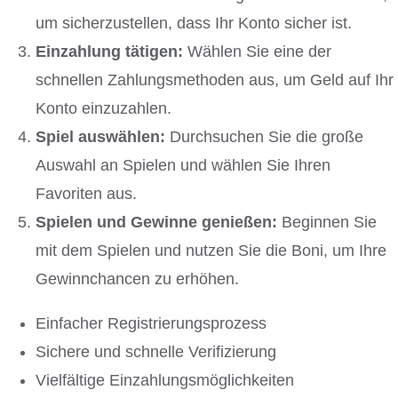
um sicherzustellen, dass Ihr Konto sicher ist.
Einzahlung tätigen:
Wählen Sie eine der
schnellen Zahlungsmethoden aus, um Geld auf Ihr
Konto einzuzahlen.
Spiel auswählen:
Durchsuchen Sie die große
Auswahl an Spielen und wählen Sie Ihren
Favoriten aus.
Spielen und Gewinne genießen:
Beginnen Sie
mit dem Spielen und nutzen Sie die Boni, um Ihre
Gewinnchancen zu erhöhen.
Einfacher Registrierungsprozess
Sichere und schnelle Verifizierung
Vielfältige Einzahlungsmöglichkeiten