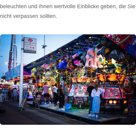
beleuchten und Ihnen wertvolle Einblicke geben, die Sie
nicht verpassen sollten.