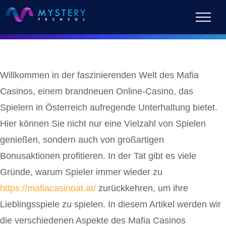
Skip
to
content
Willkommen in der faszinierenden Welt des Mafia
Casinos, einem brandneuen Online-Casino, das
Spielern in Österreich aufregende Unterhaltung bietet.
Hier können Sie nicht nur eine Vielzahl von Spielen
genießen, sondern auch von großartigen
Bonusaktionen profitieren. In der Tat gibt es viele
Gründe, warum Spieler immer wieder zu
https://mafiacasinoat.at/
zurückkehren, um ihre
Lieblingsspiele zu spielen. In diesem Artikel werden wir
die verschiedenen Aspekte des Mafia Casinos