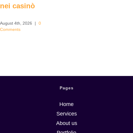
nei casinò
August 4th, 2026
|
0
Comments
Pages
500 Casino
Lietuva bonusai
Home
2026: kaip
Services
žaidėjai gali
About us
gauti daugiau
Portfolio