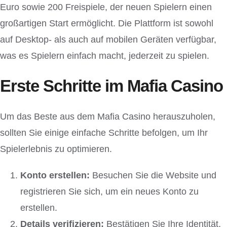
Euro sowie 200 Freispiele, der neuen Spielern einen
großartigen Start ermöglicht. Die Plattform ist sowohl
auf Desktop- als auch auf mobilen Geräten verfügbar,
was es Spielern einfach macht, jederzeit zu spielen.
Erste Schritte im Mafia Casino
Um das Beste aus dem Mafia Casino herauszuholen,
sollten Sie einige einfache Schritte befolgen, um Ihr
Spielerlebnis zu optimieren.
Konto erstellen:
Besuchen Sie die Website und
registrieren Sie sich, um ein neues Konto zu
erstellen.
Details verifizieren:
Bestätigen Sie Ihre Identität,