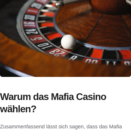
Warum das Mafia Casino
wählen?
Zusammenfassend lässt sich sagen, dass das Mafia