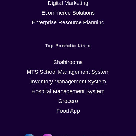
Miten hallita
Digital Marketing
Ecommerce Solutions
pelikassaa
Enterprise Resource Planning
tehokkaasti
kasinoissa
Top Portfolio Links
July 27th, 2026
|
0
Comments
Shahirooms
MTS School Management System
Inventory Management System
Hospital Management System
Grocero
Food App
Svelare i miti più
comuni sui