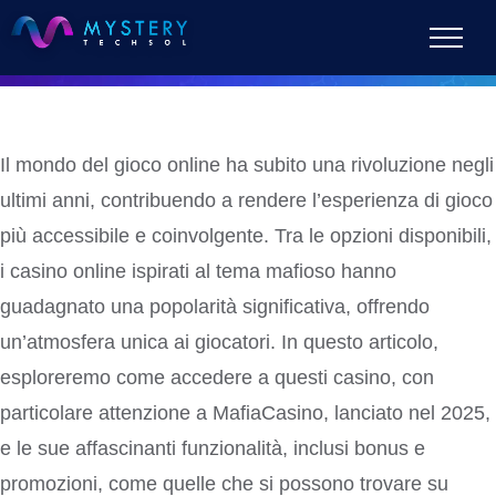
Skip
to
content
Il mondo del gioco online ha subito una rivoluzione negli
ultimi anni, contribuendo a rendere l’esperienza di gioco
più accessibile e coinvolgente. Tra le opzioni disponibili,
i casino online ispirati al tema mafioso hanno
guadagnato una popolarità significativa, offrendo
un’atmosfera unica ai giocatori. In questo articolo,
esploreremo come accedere a questi casino, con
particolare attenzione a MafiaCasino, lanciato nel 2025,
e le sue affascinanti funzionalità, inclusi bonus e
promozioni, come quelle che si possono trovare su