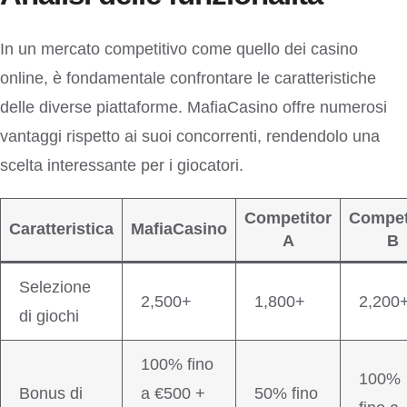
In un mercato competitivo come quello dei casino
online, è fondamentale confrontare le caratteristiche
delle diverse piattaforme. MafiaCasino offre numerosi
vantaggi rispetto ai suoi concorrenti, rendendolo una
scelta interessante per i giocatori.
Competitor
Compet
Caratteristica
MafiaCasino
A
B
Selezione
2,500+
1,800+
2,200
di giochi
100% fino
100%
Bonus di
a €500 +
50% fino