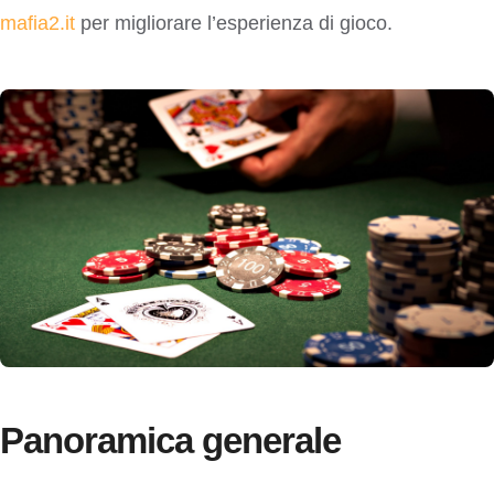
mafia2.it
per migliorare l’esperienza di gioco.
Panoramica generale