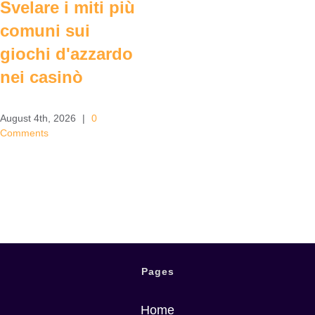
Svelare i miti più
comuni sui
giochi d'azzardo
nei casinò
August 4th, 2026
|
0
Comments
Pages
500 Casino
Lietuva bonusai
Home