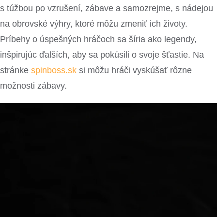
s túžbou po vzrušení, zábave a samozrejme, s nádejou
na obrovské výhry, ktoré môžu zmeniť ich životy.
Príbehy o úspešných hráčoch sa šíria ako legendy,
inšpirujúc ďalších, aby sa pokúsili o svoje šťastie. Na
stránke
spinboss.sk
si môžu hráči vyskúšať rôzne
možnosti zábavy.