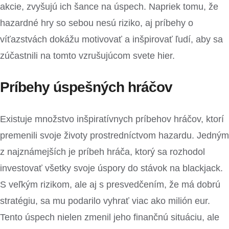
akcie, zvyšujú ich šance na úspech. Napriek tomu, že
hazardné hry so sebou nesú riziko, aj príbehy o
víťazstvách dokážu motivovať a inšpirovať ľudí, aby sa
zúčastnili na tomto vzrušujúcom svete hier.
Príbehy úspešných hráčov
Existuje množstvo inšpiratívnych príbehov hráčov, ktorí
premenili svoje životy prostredníctvom hazardu. Jedným
z najznámejších je príbeh hráča, ktorý sa rozhodol
investovať všetky svoje úspory do stávok na blackjack.
S veľkým rizikom, ale aj s presvedčením, že má dobrú
stratégiu, sa mu podarilo vyhrať viac ako milión eur.
Tento úspech nielen zmenil jeho finančnú situáciu, ale