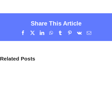
Share This Article
Facebook
X
LinkedIn
WhatsApp
Tumblr
Pinterest
Vk
Email
Related Posts