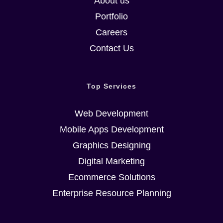
About us
That Aligns with
Portfolio
Your Choices
Careers
Contact Us
July 2nd, 2026
Top Services
Web Development
Mobile Apps Development
Graphics Designing
Casino Online: A
Digital Marketing
Applied
Ecommerce Solutions
Handbook to
Enterprise Resource Planning
Virtual Gaming
Platforms