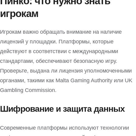
Пинко: что нужно знать
игрокам
Игрокам важно обращать внимание на наличие
лицензий у площадки. Платформы, которые
действуют в соответствии с международными
стандартами, обеспечивают безопасную игру.
Проверьте, выдана ли лицензия уполномоченными
органами, такими как Malta Gaming Authority или UK
Gambling Commission.
Шифрование и защита данных
Современные платформы используют технологии