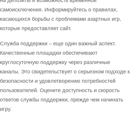
на депозиты и возможность временной
самоисключения. Информируйтесь о правилах,
касающихся борьбы с проблемами азартных игр,
которые предоставляет сайт.
Служба поддержки – еще один важный аспект.
Качественные площадки обеспечивают
круглосуточную поддержку через различные
каналы. Это свидетельствует о серьезном подходе к
безопасности и удовлетворению потребностей
пользователей. Оцените доступность и скорость
ответов службы поддержки, прежде чем начинать
игру.