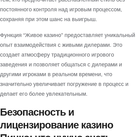
постоянного контроля над игровым процессом,
сохраняя при этом шанс на выигрыш.
Функция “Живое казино” предоставляет уникальный
опыт взаимодействия с живыми дилерами. Это
создает атмосферу традиционного игрового
заведения и позволяет общаться с дилерами и
другими игроками в реальном времени, что
значительно увеличивает погружение в процесс и
делает его более увлекательным.
Безопасность и
лицензирование казино