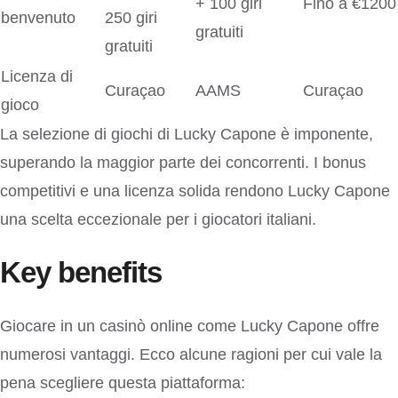
+ 100 giri
Fino a €1200
benvenuto
250 giri
gratuiti
gratuiti
Licenza di
Curaçao
AAMS
Curaçao
gioco
La selezione di giochi di Lucky Capone è imponente,
superando la maggior parte dei concorrenti. I bonus
competitivi e una licenza solida rendono Lucky Capone
una scelta eccezionale per i giocatori italiani.
Key benefits
Giocare in un casinò online come Lucky Capone offre
numerosi vantaggi. Ecco alcune ragioni per cui vale la
pena scegliere questa piattaforma: