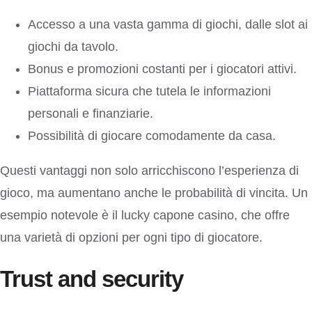
Accesso a una vasta gamma di giochi, dalle slot ai
giochi da tavolo.
Bonus e promozioni costanti per i giocatori attivi.
Piattaforma sicura che tutela le informazioni
personali e finanziarie.
Possibilità di giocare comodamente da casa.
Questi vantaggi non solo arricchiscono l’esperienza di
gioco, ma aumentano anche le probabilità di vincita. Un
esempio notevole è il lucky capone casino, che offre
una varietà di opzioni per ogni tipo di giocatore.
Trust and security