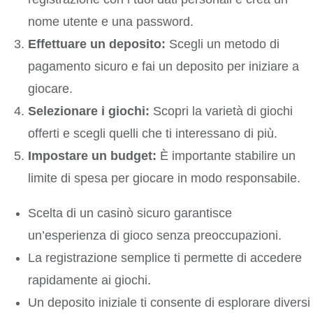
nome utente e una password.
Effettuare un deposito:
Scegli un metodo di
pagamento sicuro e fai un deposito per iniziare a
giocare.
Selezionare i giochi:
Scopri la varietà di giochi
offerti e scegli quelli che ti interessano di più.
Impostare un budget:
È importante stabilire un
limite di spesa per giocare in modo responsabile.
Scelta di un casinò sicuro garantisce
un’esperienza di gioco senza preoccupazioni.
La registrazione semplice ti permette di accedere
rapidamente ai giochi.
Un deposito iniziale ti consente di esplorare diversi