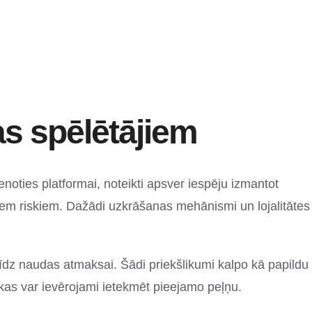
s spēlētājiem
oties platformai, noteikti apsver iespēju izmantot
ieliem riskiem. Dažādi uzkrāšanas mehānismi un lojalitātes
īdz naudas atmaksai. Šādi priekšlikumi kalpo kā papildu
kas var ievērojami ietekmēt pieejamo peļņu.