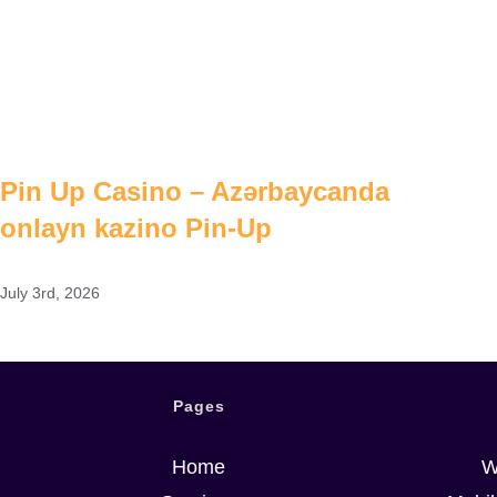
Pin Up Casino – Azərbaycanda
onlayn kazino Pin-Up
July 3rd, 2026
Pages
Home
W