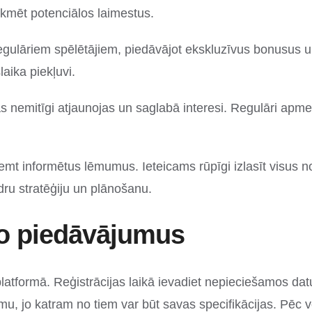
tekmēt potenciālos laimestus.
gulāriem spēlētājiem, piedāvājot ekskluzīvus bonusus un 
aika piekļuvi.
emitīgi atjaunojas un saglabā interesi. Regulāri apmeklē
t informētus lēmumus. Ieteicams rūpīgi izlasīt visus no
dru stratēģiju un plānošanu.
no piedāvājumus
atformā. Reģistrācijas laikā ievadiet nepieciešamos datu
umu, jo katram no tiem var būt savas specifikācijas. Pēc 