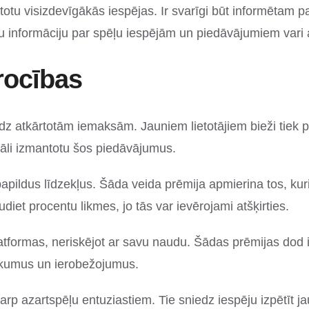
totu visizdevīgākās iespējas. Ir svarīgi būt informētam
ku informāciju par spēļu iespējām un piedāvājumiem vari a
rocības
dz atkārtotām iemaksām. Jauniem lietotājiem bieži tiek pi
māli izmantotu šos piedāvājumus.
papildus līdzekļus. Šāda veida prēmija apmierina tos, ku
diet procentu likmes, jo tās var ievērojami atšķirties.
latformas, neriskējot ar savu naudu. Šādas prēmijas dod i
teikumus un ierobežojumus.
rp azartspēļu entuziastiem. Tie sniedz iespēju izpētīt ja