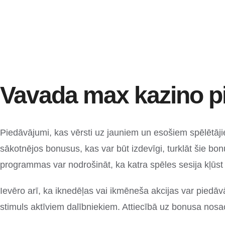
Vavada max kazino pi
Piedāvājumi, kas vērsti uz jauniem un esošiem spēlētājie
sākotnējos bonusus, kas var būt izdevīgi, turklāt šie bon
programmas var nodrošināt, ka katra spēles sesija kļūst
Ievēro arī, ka iknedēļas vai ikmēneša akcijas var piedā
stimuls aktīviem dalībniekiem. Attiecībā uz bonusa nos