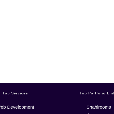
Top Services
Top Portfolio Lin
eb Development
Shahirooms