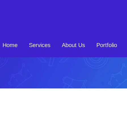
Home
Services
About Us
Portfolio