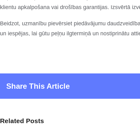
klientu apkalpošana vai drošības garantijas. Izsvērtā izvē
Beidzot, uzmanību pievērsiet piedāvājumu daudzveidībai.
un iespējas, lai gūtu peļņu ilgtermiņā un nostiprinātu att
Share This Article
Related Posts