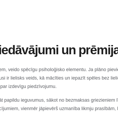
edāvājumi un prēmija
m, veido spēcīgu psiholoģisko elementu. Ja plāno pievien
usi ir lielisks veids, kā mācīties un iepazīt spēles bez l
 par izdevīgu piedzīvojumu.
vāt papildu ieguvumus, sākot no bezmaksas griezieniem l
acījumiem, vienmēr jāpievērš uzmanība likmju prasībām, 