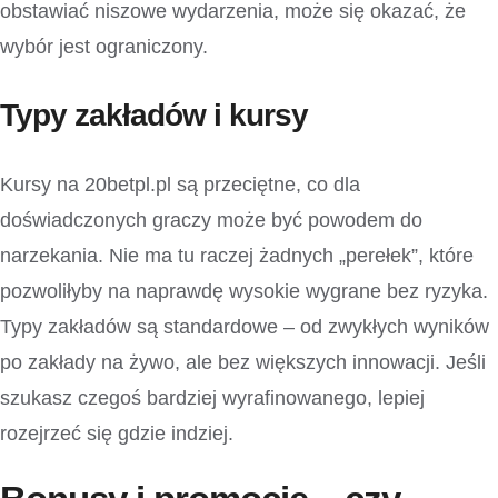
obstawiać niszowe wydarzenia, może się okazać, że
wybór jest ograniczony.
Typy zakładów i kursy
Kursy na 20betpl.pl są przeciętne, co dla
doświadczonych graczy może być powodem do
narzekania. Nie ma tu raczej żadnych „perełek”, które
pozwoliłyby na naprawdę wysokie wygrane bez ryzyka.
Typy zakładów są standardowe – od zwykłych wyników
po zakłady na żywo, ale bez większych innowacji. Jeśli
szukasz czegoś bardziej wyrafinowanego, lepiej
rozejrzeć się gdzie indziej.