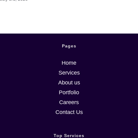
Pages
Picking an
Home
Online Casino
Services
About us
That Aligns with
Portfolio
Your Choices
Careers
Contact Us
July 2nd, 2026
Top Services