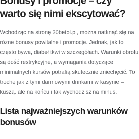
Bonusy i promocje – czy
warto się nimi ekscytować?
Wchodząc na stronę 20betpl.pl, można natknąć się na
różne bonusy powitalne i promocje. Jednak, jak to
często bywa, diabeł tkwi w szczegółach. Warunki obrotu
są dość restrykcyjne, a wymagania dotyczące
minimalnych kursów potrafią skutecznie zniechęcić. To
trochę jak z tymi darmowymi drinkami w kasynie –
kuszą, ale na końcu i tak wychodzisz na minus.
Lista najważniejszych warunków
bonusów