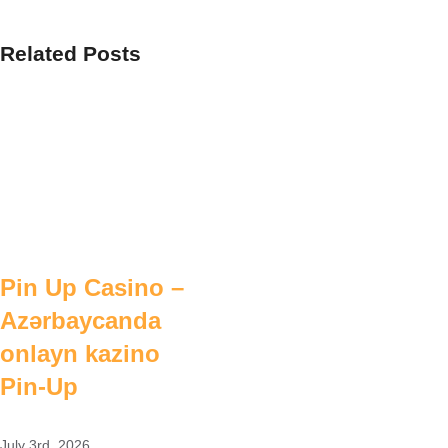
Related Posts
Pin Up Casino –
Azərbaycanda
onlayn kazino
Pin-Up
July 3rd, 2026