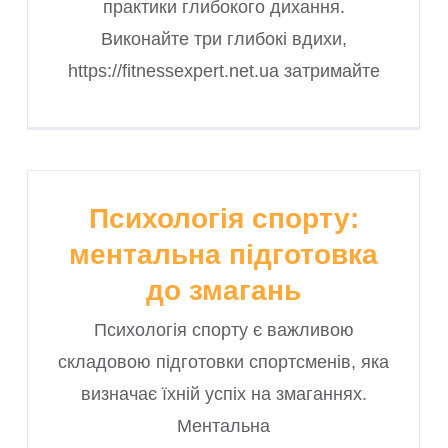
практики глибокого дихання.
Виконайте три глибокі вдихи,
https://fitnessexpert.net.ua затримайте
Психологія спорту:
ментальна підготовка
до змагань
Психологія спорту є важливою
складовою підготовки спортсменів, яка
визначає їхній успіх на змаганнях.
Ментальна