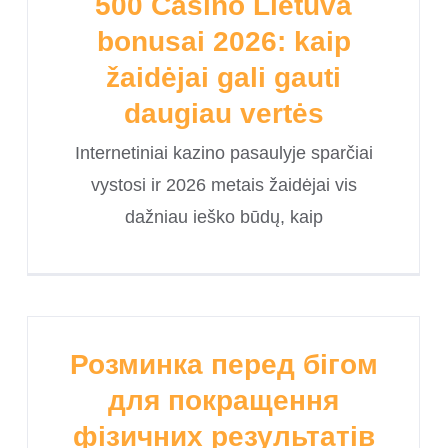
500 Casino Lietuva
bonusai 2026: kaip
žaidėjai gali gauti
daugiau vertės
Internetiniai kazino pasaulyje sparčiai
vystosi ir 2026 metais žaidėjai vis
dažniau ieško būdų, kaip
Розминка перед бігом
для покращення
фізичних результатів