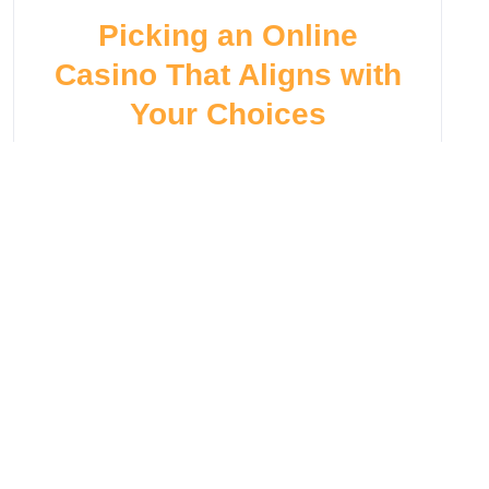
Picking an Online
Casino That Aligns with
Your Choices
Picking an Online Casino That Aligns
with Your Choices Picking a fitting online
casino
Explorez les free spins
de Casinozer Casino :