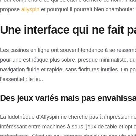
propose
allyspin
et pourquoi il pourrait bien chambouler
Une interface qui ne fait p
Les casinos en ligne ont souvent tendance à se ressembl
pour une esthétique plus sobre, presque minimaliste, qui
navigation fluide et rapide, sans fioritures inutiles. On 
l’essentiel : le jeu.
Des jeux variés mais pas envahiss
La ludothèque d’Allyspin ne cherche pas à impressionner 
intéressant entre machines à sous, jeux de table et optio