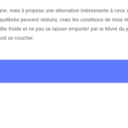
e, mais il propose une alternative intéressante à ceux qu
quilibrée peuvent séduire, mais les conditions de mise et
ête froide et ne pas se laisser emporter par la fièvre du
uand se coucher.