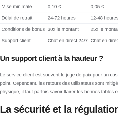
Mise minimale
0,10 €
0,05 €
Délai de retrait
24-72 heures
12-48 heure
Conditions de bonus
30x le montant
25x le monta
Support client
Chat en direct 24/7
Chat en direc
Un support client à la hauteur ?
Le service client est souvent le juge de paix pour un cas
point. Cependant, les retours des utilisateurs sont miti
physique, il faut parfois savoir flairer les bonnes tables 
La sécurité et la régulatio