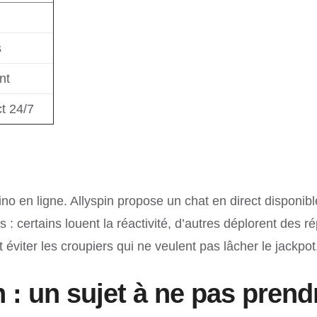
s
nt
t 24/7
ino en ligne. Allyspin propose un chat en direct disponibl
gés : certains louent la réactivité, d’autres déplorent d
et éviter les croupiers qui ne veulent pas lâcher le jackpot
n : un sujet à ne pas prend