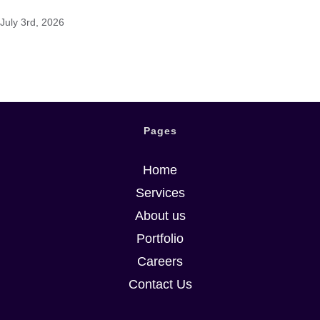
July 3rd, 2026
Pages
Picking an
Home
Online Casino
Services
About us
That Aligns with
Portfolio
Your Choices
Careers
Contact Us
July 2nd, 2026