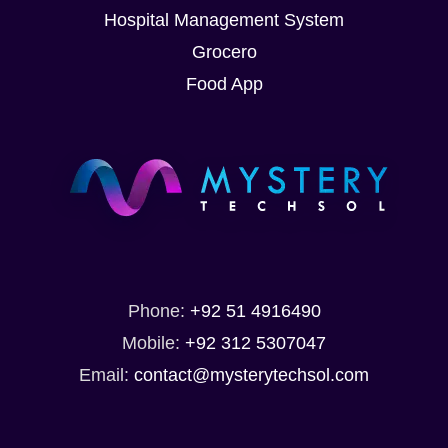
Hospital Management System
Grocero
Food App
Pin Up Casino –
Azərbaycanda
onlayn kazino
Pin-Up
July 3rd, 2026
Phone:
+92 51 4916490
Mobile:
+92 312 5307047
Email:
contact@mysterytechsol.com