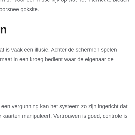
oorsnee goksite.
en
at is vaak een illusie. Achter de schermen spelen
tomaat in een kroeg bedient waar de eigenaar de
t een vergunning kan het systeem zo zijn ingericht dat
de kaarten manipuleert. Vertrouwen is goed, controle is