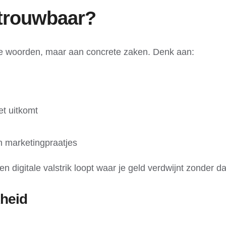
trouwbaar?
ie woorden, maar aan concrete zaken. Denk aan:
et uitkomt
en marketingpraatjes
digitale valstrik loopt waar je geld verdwijnt zonder dat 
kheid