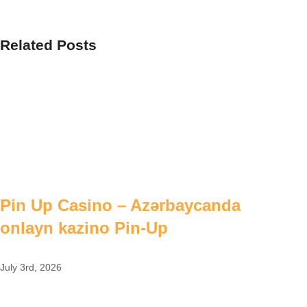
Related Posts
Pin Up Casino – Azərbaycanda
onlayn kazino Pin-Up
July 3rd, 2026