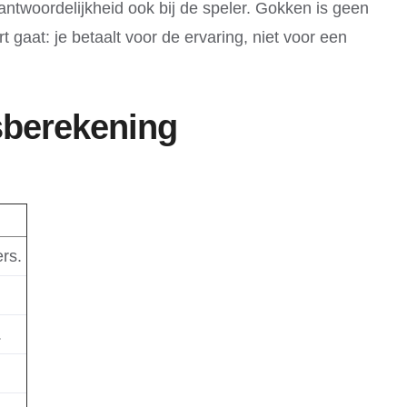
erantwoordelijkheid ook bij de speler. Gokken is geen
 gaat: je betaalt voor de ervaring, niet voor een
sberekening
ers.
.