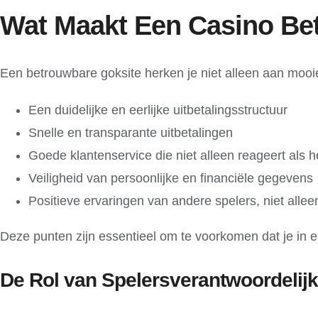
Wat Maakt Een Casino Be
Een betrouwbare goksite herken je niet alleen aan moo
Een duidelijke en eerlijke uitbetalingsstructuur
Snelle en transparante uitbetalingen
Goede klantenservice die niet alleen reageert als h
Veiligheid van persoonlijke en financiële gegevens
Positieve ervaringen van andere spelers, niet alle
Deze punten zijn essentieel om te voorkomen dat je in een 
De Rol van Spelersverantwoordelij