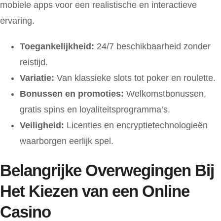
mobiele apps voor een realistische en interactieve
ervaring.
Toegankelijkheid:
24/7 beschikbaarheid zonder
reistijd.
Variatie:
Van klassieke slots tot poker en roulette.
Bonussen en promoties:
Welkomstbonussen,
gratis spins en loyaliteitsprogramma’s.
Veiligheid:
Licenties en encryptietechnologieën
waarborgen eerlijk spel.
Belangrijke Overwegingen Bij
Het Kiezen van een Online
Casino