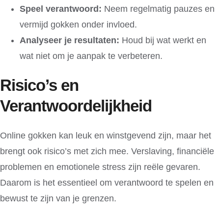
Speel verantwoord:
Neem regelmatig pauzes en
vermijd gokken onder invloed.
Analyseer je resultaten:
Houd bij wat werkt en
wat niet om je aanpak te verbeteren.
Risico’s en
Verantwoordelijkheid
Online gokken kan leuk en winstgevend zijn, maar het
brengt ook risico’s met zich mee. Verslaving, financiële
problemen en emotionele stress zijn reële gevaren.
Daarom is het essentieel om verantwoord te spelen en
bewust te zijn van je grenzen.