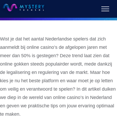
Skip
to
content
Wist je dat het aantal Nederlandse spelers dat zich
aanmeldt bij online casino’s de afgelopen jaren met
meer dan 50% is gestegen? Deze trend laat zien dat
online gokken steeds populairder wordt, mede dankzij
de legalisering en regulering van de markt. Maar hoe
kies je nu het beste platform en waar moet je op letten
om veilig en verantwoord te spelen? In dit artikel duiken
we diep in de wereld van online casino’s in Nederland
en geven we praktische tips om jouw ervaring optimaal
te maken.