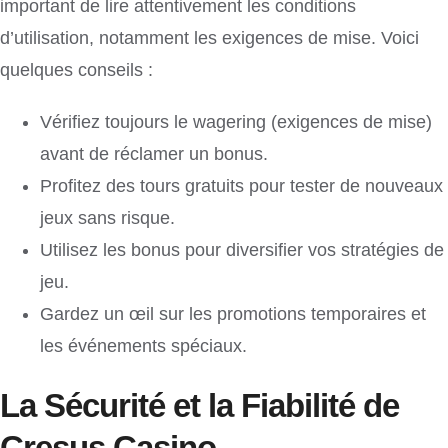
important de lire attentivement les conditions
d’utilisation, notamment les exigences de mise. Voici
quelques conseils :
Vérifiez toujours le wagering (exigences de mise)
avant de réclamer un bonus.
Profitez des tours gratuits pour tester de nouveaux
jeux sans risque.
Utilisez les bonus pour diversifier vos stratégies de
jeu.
Gardez un œil sur les promotions temporaires et
les événements spéciaux.
La Sécurité et la Fiabilité de
Cresus Casino