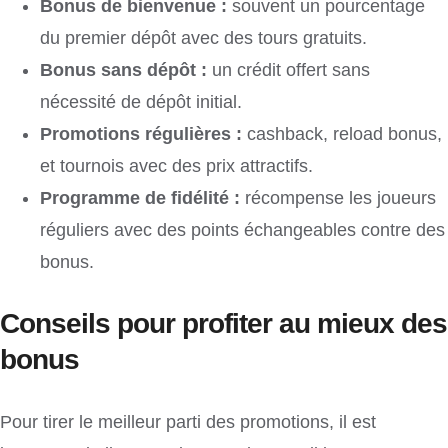
Bonus de bienvenue :
souvent un pourcentage
du premier dépôt avec des tours gratuits.
Bonus sans dépôt :
un crédit offert sans
nécessité de dépôt initial.
Promotions régulières :
cashback, reload bonus,
et tournois avec des prix attractifs.
Programme de fidélité :
récompense les joueurs
réguliers avec des points échangeables contre des
bonus.
Conseils pour profiter au mieux des
bonus
Pour tirer le meilleur parti des promotions, il est