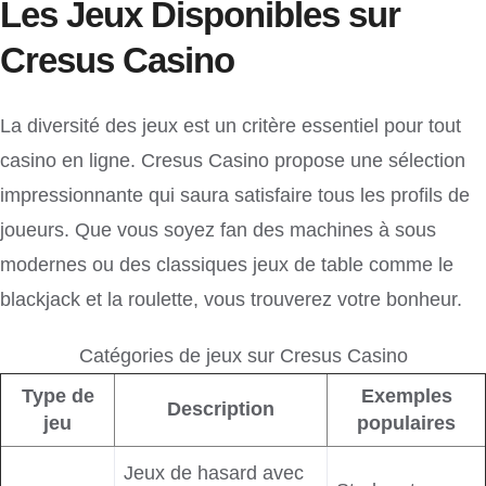
Les Jeux Disponibles sur
Cresus Casino
La diversité des jeux est un critère essentiel pour tout
casino en ligne. Cresus Casino propose une sélection
impressionnante qui saura satisfaire tous les profils de
joueurs. Que vous soyez fan des machines à sous
modernes ou des classiques jeux de table comme le
blackjack et la roulette, vous trouverez votre bonheur.
Catégories de jeux sur Cresus Casino
Type de
Exemples
Description
jeu
populaires
Jeux de hasard avec