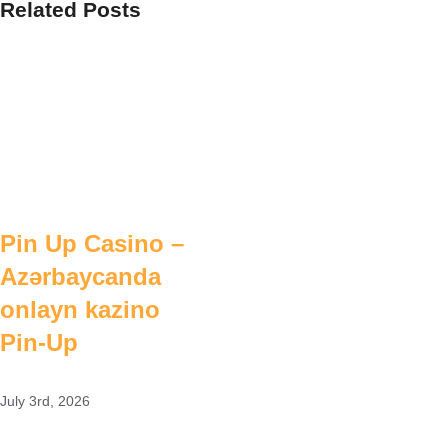
Related Posts
Pin Up Casino –
Azərbaycanda
onlayn kazino
Pin-Up
July 3rd, 2026