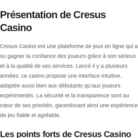
Présentation de Cresus
Casino
Cresus Casino est une plateforme de jeux en ligne qui a
su gagner la confiance des joueurs grâce à son sérieux
et à la qualité de ses services. Lancé il y a plusieurs
années, ce casino propose une interface intuitive,
adaptée aussi bien aux débutants qu’aux joueurs
expérimentés. La sécurité et la transparence sont au
cœur de ses priorités, garantissant ainsi une expérience
de jeu fiable et agréable.
Les points forts de Cresus Casino