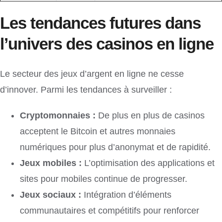
Les tendances futures dans
l’univers des casinos en ligne
Le secteur des jeux d’argent en ligne ne cesse
d’innover. Parmi les tendances à surveiller :
Cryptomonnaies :
De plus en plus de casinos
acceptent le Bitcoin et autres monnaies
numériques pour plus d’anonymat et de rapidité.
Jeux mobiles :
L’optimisation des applications et
sites pour mobiles continue de progresser.
Jeux sociaux :
Intégration d’éléments
communautaires et compétitifs pour renforcer