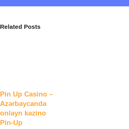
Related Posts
Pin Up Casino –
Azərbaycanda
onlayn kazino
Pin-Up