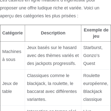
Les casinos en ligne rivalisent d’ingéniosité pour
proposer une offre ludique riche et variée. Voici un
aperçu des catégories les plus prisées :
Exemple de
Catégorie
Description
jeu
Jeux basés sur le hasard
Starburst,
Machines
avec des thèmes variés et
Gonzo’s
à sous
des jackpots progressifs.
Quest
Classiques comme le
Roulette
Jeux de
blackjack, la roulette, le
européenne,
table
baccarat avec différentes
Blackjack
variantes.
classique