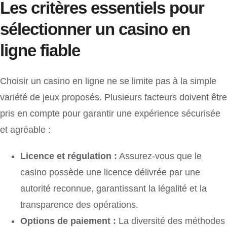
Les critères essentiels pour
sélectionner un casino en
ligne fiable
Choisir un casino en ligne ne se limite pas à la simple
variété de jeux proposés. Plusieurs facteurs doivent être
pris en compte pour garantir une expérience sécurisée
et agréable :
Licence et régulation :
Assurez-vous que le
casino possède une licence délivrée par une
autorité reconnue, garantissant la légalité et la
transparence des opérations.
Options de paiement :
La diversité des méthodes