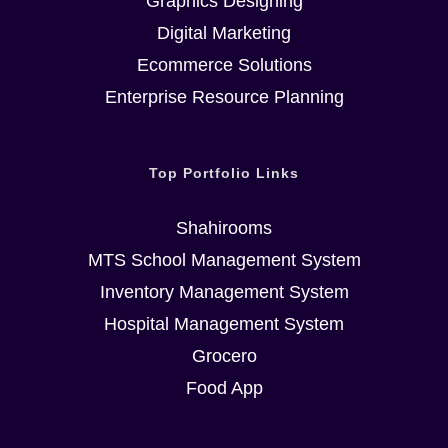
Graphics Designing
Casino Online: A
Digital Marketing
Applied
Ecommerce Solutions
Handbook to
Enterprise Resource Planning
Virtual Gaming
Platforms
Top Portfolio Links
July 1st, 2026
Shahirooms
MTS School Management System
Inventory Management System
Hospital Management System
Grocero
Food App
Pin Up Casino –
Azərbaycanda