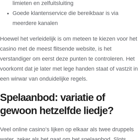
limieten en zelfuitsluiting
Goede klantenservice die bereikbaar is via
meerdere kanalen
Hoewel het verleidelijk is om meteen te kiezen voor het
casino met de meest flitsende website, is het
verstandiger om eerst deze punten te controleren. Het
voorkomt dat je later met lege handen staat of vastzit in
een wirwar van onduidelijke regels.
Spelaanbod: variatie of
gewoon hetzelfde liedje?
Veel online casino’s lijken op elkaar als twee druppels
water, zeker als het gaat om het spelaanbod. Slots,