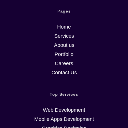
Pages
Picking an
Home
Online Casino
Services
About us
That Aligns with
Portfolio
Your Choices
Careers
Contact Us
July 2nd, 2026
Top Services
Web Development
Mobile Apps Development