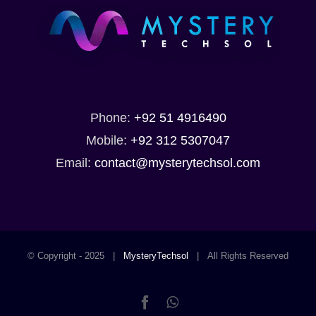
onlayn kazino
Pin-Up
July 3rd, 2026
Phone:
+92 51 4916490
Mobile:
+92 312 5307047
Email:
contact@mysterytechsol.com
Picking an
Online Casino
© Copyright - 2025 |
MysteryTechsol
| All Rights Reserved
That Aligns with
Facebook
WhatsApp
Your Choices