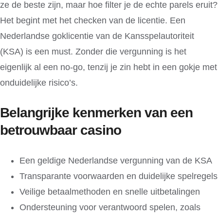
ze de beste zijn, maar hoe filter je de echte parels eruit?
Het begint met het checken van de licentie. Een
Nederlandse goklicentie van de Kansspelautoriteit
(KSA) is een must. Zonder die vergunning is het
eigenlijk al een no-go, tenzij je zin hebt in een gokje met
onduidelijke risico’s.
Belangrijke kenmerken van een
betrouwbaar casino
Een geldige Nederlandse vergunning van de KSA
Transparante voorwaarden en duidelijke spelregels
Veilige betaalmethoden en snelle uitbetalingen
Ondersteuning voor verantwoord spelen, zoals