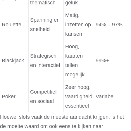
thematisch
geluk
Matig,
Spanning en
Roulette
inzetten op
94% – 97%
snelheid
kansen
Hoog,
Strategisch
kaarten
Blackjack
99%+
en interactief
tellen
mogelijk
Zeer hoog,
Competitief
Poker
vaardigheid
Variabel
en sociaal
essentieel
Hoewel slots vaak de meeste aandacht krijgen, is het
de moeite waard om ook eens te kijken naar