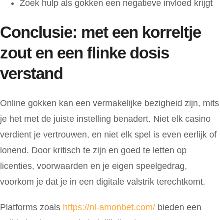
Zoek hulp als gokken een negatieve invloed krijgt
Conclusie: met een korreltje
zout en een flinke dosis
verstand
Online gokken kan een vermakelijke bezigheid zijn, mits
je het met de juiste instelling benadert. Niet elk casino
verdient je vertrouwen, en niet elk spel is even eerlijk of
lonend. Door kritisch te zijn en goed te letten op
licenties, voorwaarden en je eigen speelgedrag,
voorkom je dat je in een digitale valstrik terechtkomt.
Platforms zoals
https://nl-amonbet.com/
bieden een