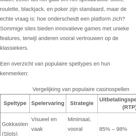
roulette, blackjack, en poker zijn standaard, maar de
echte vraag is: hoe onderscheidt een platform zich?
Sommige sites bieden innovatieve games met unieke
features, terwijl anderen vooral vertrouwen op de
klassiekers.
Een overzicht van populaire speltypes en hun
kenmerken:
Vergelijking van populaire casinospellen
Uitbetalingsp
Speltype
Spelervaring
Strategie
(RTP
Visueel en
Minimaal,
Gokkasten
vaak
vooral
85% – 98%
(Slots)