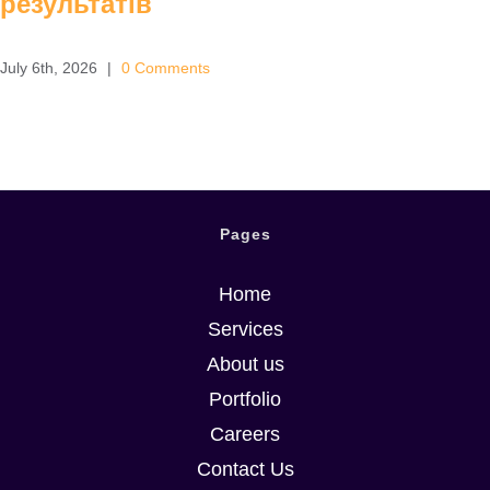
результатів
July 6th, 2026
|
0 Comments
Pages
Спортивні
Home
міфи: що
Services
About us
правда, а що
Portfolio
вигадка
Careers
Contact Us
July 6th, 2026
|
0 Comments