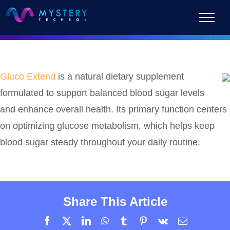
Skip
to
content
Gluco Extend
is a natural dietary supplement
formulated to support balanced blood sugar levels
and enhance overall health. Its primary function centers
on optimizing glucose metabolism, which helps keep
blood sugar steady throughout your daily routine.
Share This Article
Facebook
X
LinkedIn
WhatsApp
Tumblr
Pinterest
Vk
Email