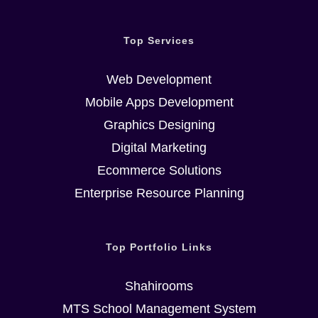
Top Services
Web Development
Mobile Apps Development
Graphics Designing
Як AI
Digital Marketing
трансформує
Ecommerce Solutions
бізнес: кейси
Enterprise Resource Planning
успішних
впроваджень
Top Portfolio Links
July 5th, 2026
|
0 Comments
Shahirooms
MTS School Management System