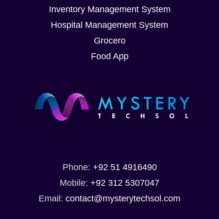
Inventory Management System
Hospital Management System
Grocero
Food App
Розминка перед
бігом для
покращення
фізичних
результатів
July 6th, 2026
|
0 Comments
Phone:
+92 51 4916490
Mobile:
+92 312 5307047
Email:
contact@mysterytechsol.com