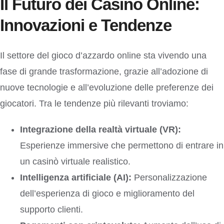
Il Futuro dei Casinò Online:
Innovazioni e Tendenze
Il settore del gioco d’azzardo online sta vivendo una
fase di grande trasformazione, grazie all’adozione di
nuove tecnologie e all’evoluzione delle preferenze dei
giocatori. Tra le tendenze più rilevanti troviamo:
Integrazione della realtà virtuale (VR):
Esperienze immersive che permettono di entrare in
un casinò virtuale realistico.
Intelligenza artificiale (AI):
Personalizzazione
dell’esperienza di gioco e miglioramento del
supporto clienti.