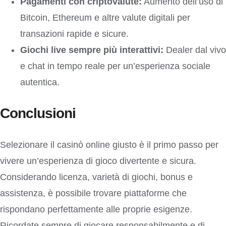
Pagamenti con criptovalute:
Aumento dell’uso di
Bitcoin, Ethereum e altre valute digitali per
transazioni rapide e sicure.
Giochi live sempre più interattivi:
Dealer dal vivo
e chat in tempo reale per un’esperienza sociale
autentica.
Conclusioni
Selezionare il casinò online giusto è il primo passo per
vivere un’esperienza di gioco divertente e sicura.
Considerando licenza, varietà di giochi, bonus e
assistenza, è possibile trovare piattaforme che
rispondano perfettamente alle proprie esigenze.
Ricordate sempre di giocare responsabilmente e di