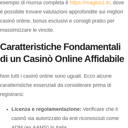
esempio di risorsa completa è
https://magius1.it/
, dove
è possibile trovare valutazioni approfondite sui migliori
casinò online, bonus esclusivi e consigli pratici per
massimizzare le vincite.
Caratteristiche Fondamentali
di un Casinò Online Affidabile
Non tutti i casinò online sono uguali. Ecco alcune
caratteristiche essenziali da considerare prima di
registrarsi:
Licenza e regolamentazione:
Verificare che il
casinò sia autorizzato da enti riconosciuti come
ADM (ex AAMS) in Italia.