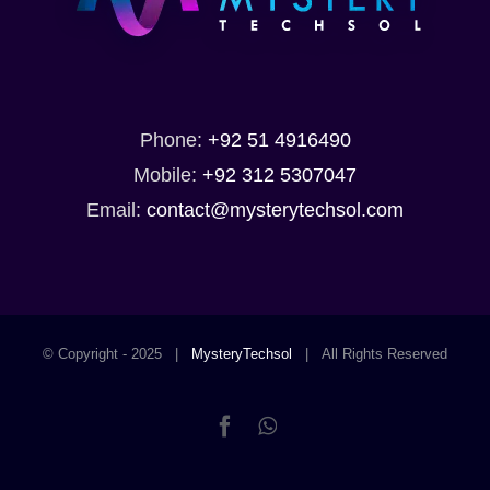
Pin-Up
July 3rd, 2026
Phone:
+92 51 4916490
Mobile:
+92 312 5307047
Email:
contact@mysterytechsol.com
Picking an
Online Casino
© Copyright - 2025 |
MysteryTechsol
| All Rights Reserved
That Aligns with
Facebook
WhatsApp
Your Choices