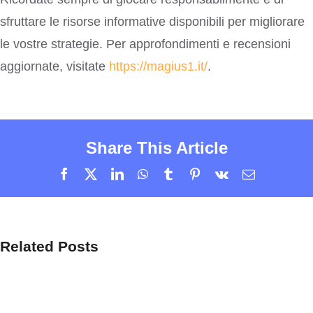
sfruttare le risorse informative disponibili per migliorare
le vostre strategie. Per approfondimenti e recensioni
aggiornate, visitate
https://magius1.it/
.
Share This Article
Facebook
X
LinkedIn
WhatsApp
Tumblr
Pinterest
Vk
Email
Related Posts