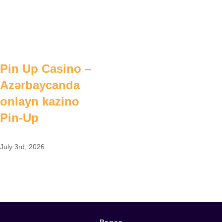
Pin Up Casino –
Azərbaycanda
onlayn kazino
Pin-Up
July 3rd, 2026