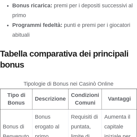
Bonus ricarica:
premi per i depositi successivi al
primo
Programmi fedeltà:
punti e premi per i giocatori
abituali
Tabella comparativa dei principali
bonus
Tipologie di Bonus nei Casinò Online
Tipo di
Condizioni
Descrizione
Vantaggi
Bonus
Comuni
Bonus
Requisiti di
Aumenta il
Bonus di
erogato al
puntata,
capitale
Benvenuto
primo
limite di
iniziale per