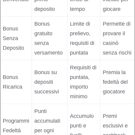
deposito
tempo
giocare
Bonus
Limite di
Permette di
Bonus
gratuito
prelievo,
provare il
Senza
senza
requisiti di
casinò
Deposito
versamento
puntata
senza rischi
Requisiti di
Bonus su
Premia la
Bonus
puntata,
depositi
fedeltà del
Ricarica
importo
successivi
giocatore
minimo
Punti
Accumulo
Premi
Programmi
accumulati
punti e
esclusivi e
Fedeltà
per ogni