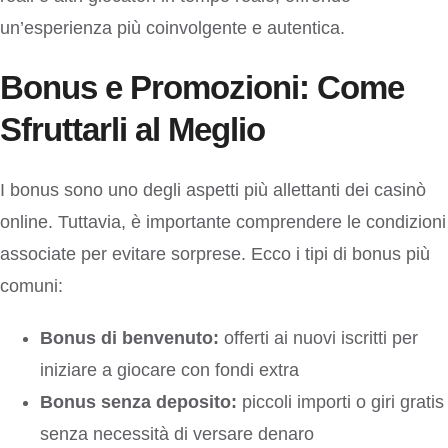
un’esperienza più coinvolgente e autentica.
Bonus e Promozioni: Come
Sfruttarli al Meglio
I bonus sono uno degli aspetti più allettanti dei casinò
online. Tuttavia, è importante comprendere le condizioni
associate per evitare sorprese. Ecco i tipi di bonus più
comuni:
Bonus di benvenuto:
offerti ai nuovi iscritti per
iniziare a giocare con fondi extra
Bonus senza deposito:
piccoli importi o giri gratis
senza necessità di versare denaro