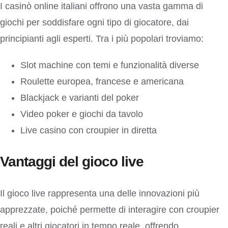
I casinò online italiani offrono una vasta gamma di
giochi per soddisfare ogni tipo di giocatore, dai
principianti agli esperti. Tra i più popolari troviamo:
Slot machine con temi e funzionalità diverse
Roulette europea, francese e americana
Blackjack e varianti del poker
Video poker e giochi da tavolo
Live casino con croupier in diretta
Vantaggi del gioco live
Il gioco live rappresenta una delle innovazioni più
apprezzate, poiché permette di interagire con croupier
reali e altri giocatori in tempo reale, offrendo