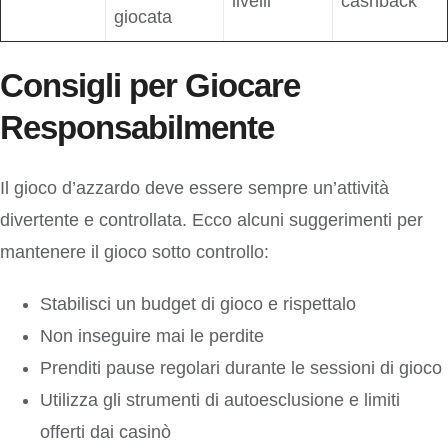
livelli
cashback
giocata
Consigli per Giocare
Responsabilmente
Il gioco d’azzardo deve essere sempre un’attività
divertente e controllata. Ecco alcuni suggerimenti per
mantenere il gioco sotto controllo:
Stabilisci un budget di gioco e rispettalo
Non inseguire mai le perdite
Prenditi pause regolari durante le sessioni di gioco
Utilizza gli strumenti di autoesclusione e limiti
offerti dai casinò