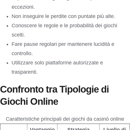
eccezioni.
Non inseguire le perdite con puntate più alte.
Conoscere le regole e le probabilità dei giochi
scelti.
Fare pause regolari per mantenere lucidità e
controllo.
Utilizzare solo piattaforme autorizzate e
trasparenti.
Confronto tra Tipologie di
Giochi Online
Caratteristiche principali dei giochi da casinò online
Vantaggio
Strategia
Livello di