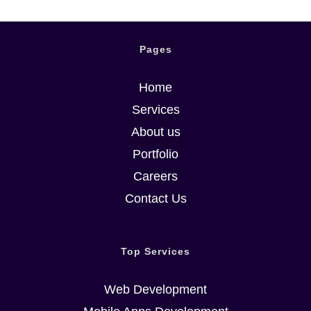
Pages
Picking an
Home
Online Casino
Services
About us
That Aligns with
Portfolio
Your Choices
Careers
Contact Us
July 2nd, 2026
Top Services
Web Development