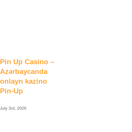
Pin Up Casino –
Azərbaycanda
onlayn kazino
Pin-Up
July 3rd, 2026