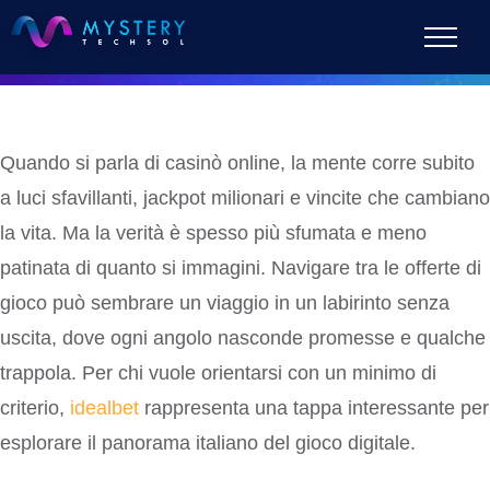
Skip
to
content
Quando si parla di casinò online, la mente corre subito
a luci sfavillanti, jackpot milionari e vincite che cambiano
la vita. Ma la verità è spesso più sfumata e meno
patinata di quanto si immagini. Navigare tra le offerte di
gioco può sembrare un viaggio in un labirinto senza
uscita, dove ogni angolo nasconde promesse e qualche
trappola. Per chi vuole orientarsi con un minimo di
criterio,
idealbet
rappresenta una tappa interessante per
esplorare il panorama italiano del gioco digitale.