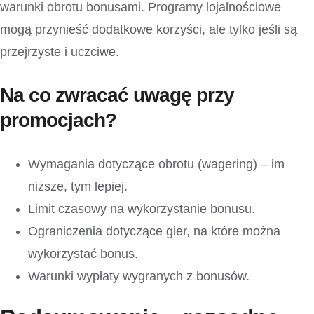
warunki obrotu bonusami. Programy lojalnościowe
mogą przynieść dodatkowe korzyści, ale tylko jeśli są
przejrzyste i uczciwe.
Na co zwracać uwagę przy
promocjach?
Wymagania dotyczące obrotu (wagering) – im
niższe, tym lepiej.
Limit czasowy na wykorzystanie bonusu.
Ograniczenia dotyczące gier, na które można
wykorzystać bonus.
Warunki wypłaty wygranych z bonusów.