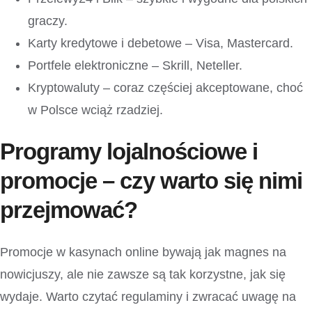
graczy.
Karty kredytowe i debetowe – Visa, Mastercard.
Portfele elektroniczne – Skrill, Neteller.
Kryptowaluty – coraz częściej akceptowane, choć
w Polsce wciąż rzadziej.
Programy lojalnościowe i
promocje – czy warto się nimi
przejmować?
Promocje w kasynach online bywają jak magnes na
nowicjuszy, ale nie zawsze są tak korzystne, jak się
wydaje. Warto czytać regulaminy i zwracać uwagę na