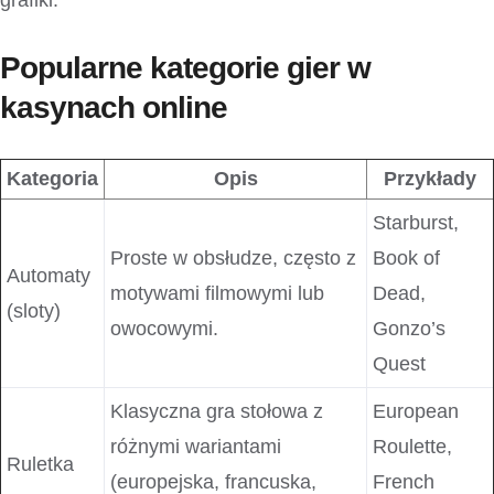
grafiki.
Popularne kategorie gier w
kasynach online
Kategoria
Opis
Przykłady
Starburst,
Proste w obsłudze, często z
Book of
Automaty
motywami filmowymi lub
Dead,
(sloty)
owocowymi.
Gonzo’s
Quest
Klasyczna gra stołowa z
European
różnymi wariantami
Roulette,
Ruletka
(europejska, francuska,
French