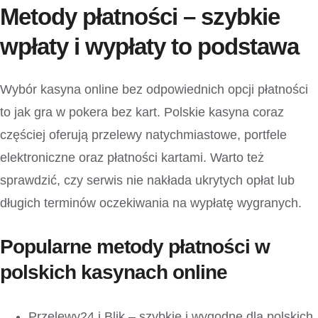
Metody płatności – szybkie
wpłaty i wypłaty to podstawa
Wybór kasyna online bez odpowiednich opcji płatności
to jak gra w pokera bez kart. Polskie kasyna coraz
częściej oferują przelewy natychmiastowe, portfele
elektroniczne oraz płatności kartami. Warto też
sprawdzić, czy serwis nie nakłada ukrytych opłat lub
długich terminów oczekiwania na wypłatę wygranych.
Popularne metody płatności w
polskich kasynach online
Przelewy24 i Blik – szybkie i wygodne dla polskich