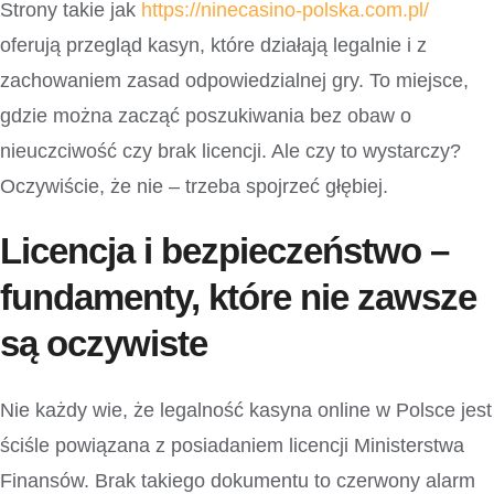
Strony takie jak
https://ninecasino-polska.com.pl/
oferują przegląd kasyn, które działają legalnie i z
zachowaniem zasad odpowiedzialnej gry. To miejsce,
gdzie można zacząć poszukiwania bez obaw o
nieuczciwość czy brak licencji. Ale czy to wystarczy?
Oczywiście, że nie – trzeba spojrzeć głębiej.
Licencja i bezpieczeństwo –
fundamenty, które nie zawsze
są oczywiste
Nie każdy wie, że legalność kasyna online w Polsce jest
ściśle powiązana z posiadaniem licencji Ministerstwa
Finansów. Brak takiego dokumentu to czerwony alarm