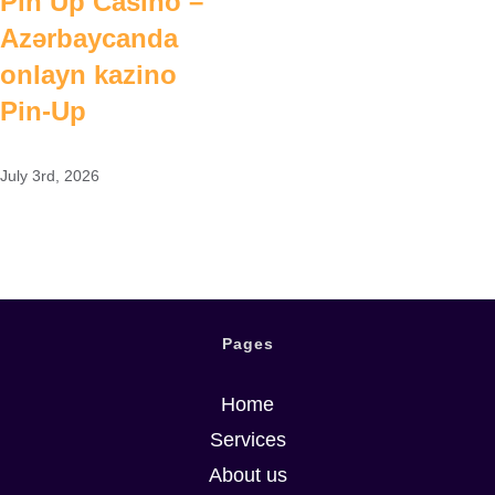
Pin Up Casino –
Azərbaycanda
onlayn kazino
Pin-Up
July 3rd, 2026
Pages
Picking an
Home
Online Casino
Services
About us
That Aligns with