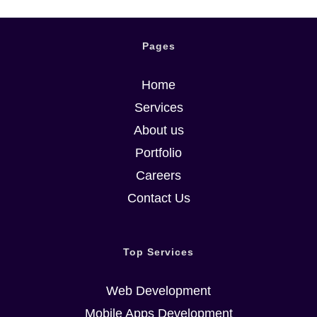
Pages
Picking an
Home
Online Casino
Services
About us
That Aligns with
Portfolio
Your Choices
Careers
Contact Us
July 2nd, 2026
Top Services
Web Development
Mobile Apps Development