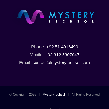
Azərbaycanda
onlayn kazino
Pin-Up
July 3rd, 2026
Phone:
+92 51 4916490
Mobile:
+92 312 5307047
Email:
contact@mysterytechsol.com
Picking an
Online Casino
© Copyright - 2025 |
MysteryTechsol
| All Rights Reserved
That Aligns with