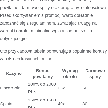
Kasyna online często oferują atrakcyjne bonusy
powitalne, darmowe spiny oraz programy lojalnościowe.
Przed skorzystaniem z promocji warto dokładnie
zapoznać się z regulaminem, zwracając uwagę na
warunki obrotu, minimalne wpłaty i ograniczenia
dotyczące gier.
Oto przykładowa tabela porównująca popularne bonusy
w polskich kasynach online:
Bonus
Wymóg
Darmowe
Kasyno
powitalny
obrotu
spiny
100% do 2000
OscarSpin
35x
50
PLN
150% do 1500
Spinia
40x
30
PLN