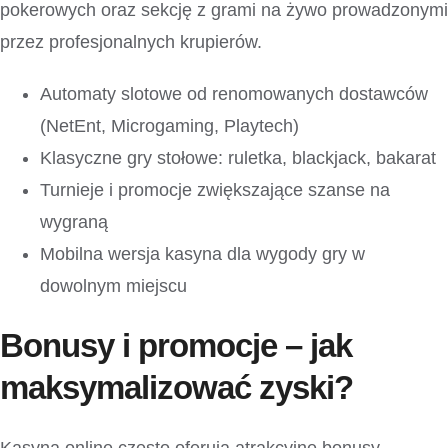
pokerowych oraz sekcję z grami na żywo prowadzonymi
przez profesjonalnych krupierów.
Automaty slotowe od renomowanych dostawców
(NetEnt, Microgaming, Playtech)
Klasyczne gry stołowe: ruletka, blackjack, bakarat
Turnieje i promocje zwiększające szanse na
wygraną
Mobilna wersja kasyna dla wygody gry w
dowolnym miejscu
Bonusy i promocje – jak
maksymalizować zyski?