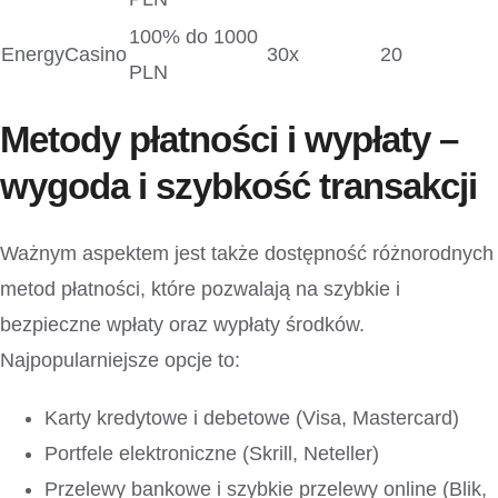
100% do 1000
EnergyCasino
30x
20
PLN
Metody płatności i wypłaty –
wygoda i szybkość transakcji
Ważnym aspektem jest także dostępność różnorodnych
metod płatności, które pozwalają na szybkie i
bezpieczne wpłaty oraz wypłaty środków.
Najpopularniejsze opcje to:
Karty kredytowe i debetowe (Visa, Mastercard)
Portfele elektroniczne (Skrill, Neteller)
Przelewy bankowe i szybkie przelewy online (Blik,