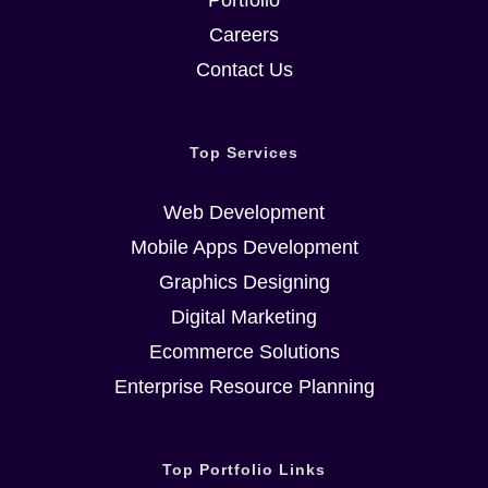
Your Choices
Careers
Contact Us
July 2nd, 2026
Top Services
Web Development
Mobile Apps Development
Graphics Designing
Casino Online: A
Digital Marketing
Applied
Ecommerce Solutions
Handbook to
Enterprise Resource Planning
Virtual Gaming
Platforms
Top Portfolio Links