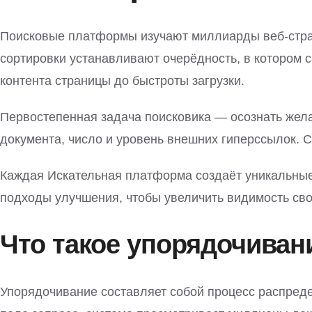
Поисковые платформы изучают миллиарды веб-стра
сортировки устанавливают очерёдность, в котором 
контента страницы до быстроты загрузки.
Первостепенная задача поисковика — осознать жела
документа, число и уровень внешних гиперссылок. 
Каждая Искательная платформа создаёт уникальные
подходы улучшения, чтобы увеличить видимость сво
Что такое упорядочиван
Упорядочивание составляет собой процесс распреде