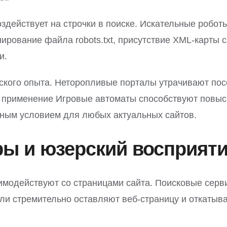
здействует на строчки в поиске. Искательные робот
ирование файла robots.txt, присутствие XML-карты 
и.
ского опыта. Неторопливые порталы утрачивают пос
 применение Игровые автоматы способствуют повыс
ным условием для любых актуальных сайтов.
ры и юзерский восприят
модействуют со страницами сайта. Поисковые серви
ели стремительно оставляют веб-страницу и откатыва