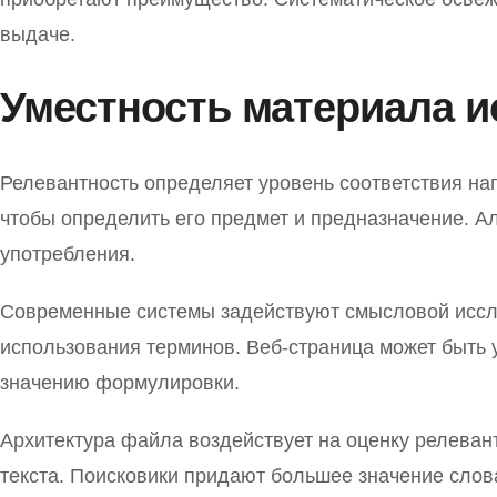
выдаче.
Уместность материала и
Релевантность определяет уровень соответствия н
чтобы определить его предмет и предназначение. А
употребления.
Современные системы задействуют смысловой иссле
использования терминов. Веб-страница может быть 
значению формулировки.
Архитектура файла воздействует на оценку релеван
текста. Поисковики придают большее значение слов