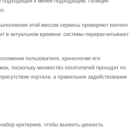
ее подходящих к менее подходящим. Позиция
о.
выполнения этой миссии сервисы проверяют контент
т в актуальном времени: системы перерасчитывают
положение пользователя, хронологию его
ах, поскольку множество посетителей проходят по
 присутствие портала, а правильное задействование
набор критериев, чтобы выявить ценность