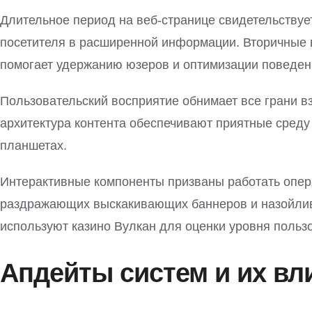
Длительное период на веб-странице свидетельствуе
посетителя в расширенной информации. Вторичные 
помогает удержанию юзеров и оптимизации поведен
Пользовательский восприятие обнимает все грани в
архитектура контента обеспечивают приятные среду
планшетах.
Интерактивные компоненты призваны работать опера
раздражающих выскакивающих баннеров и назойлив
используют казино Вулкан для оценки уровня пользо
Апдейты систем и их вл