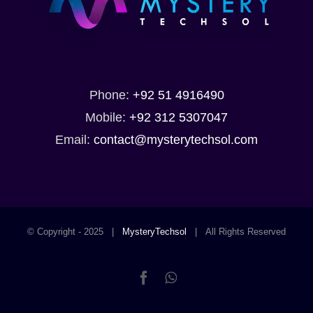
onlayn kazino
Pin-Up
July 3rd, 2026
Phone:
+92 51 4916490
Mobile:
+92 312 5307047
Email:
contact@mysterytechsol.com
Picking an
Online Casino
© Copyright - 2025 |
MysteryTechsol
| All Rights Reserved
That Aligns with
Facebook
WhatsApp
Your Choices