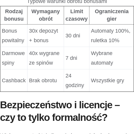
Typowe warunki obrotu bonusami
Rodzaj
Wymagany
Limit
Ograniczenia
bonusu
obrót
czasowy
gier
Bonus
30x depozyt
Automaty 100%,
30 dni
powitalny
+ bonus
ruletka 10%
Darmowe
40x wygrane
Wybrane
7 dni
spiny
ze spinów
automaty
24
Cashback
Brak obrotu
Wszystkie gry
godziny
Bezpieczeństwo i licencje –
czy to tylko formalność?