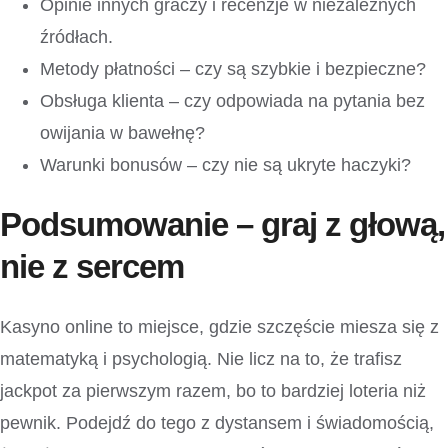
Opinie innych graczy i recenzje w niezależnych
źródłach.
Metody płatności – czy są szybkie i bezpieczne?
Obsługa klienta – czy odpowiada na pytania bez
owijania w bawełnę?
Warunki bonusów – czy nie są ukryte haczyki?
Podsumowanie – graj z głową,
nie z sercem
Kasyno online to miejsce, gdzie szczęście miesza się z
matematyką i psychologią. Nie licz na to, że trafisz
jackpot za pierwszym razem, bo to bardziej loteria niż
pewnik. Podejdź do tego z dystansem i świadomością,