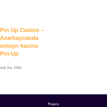
Pin Up Casino –
Azərbaycanda
onlayn kazino
Pin-Up
July 3rd, 2026
Pages