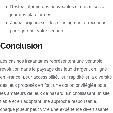
Restez informé des nouveautés et des mises à
jour des plateformes.
Jouez toujours sur des sites agréés et reconnus
pour garantir votre sécurité.
Conclusion
Les casinos instantanés représentent une véritable
révolution dans le paysage des jeux d’argent en ligne
en France. Leur accessibilité, leur rapidité et la diversité
des jeux proposés en font une option privilégiée pour
les amateurs de jeux de hasard. En choisissant un site
fiable et en adoptant une approche responsable,
chaque joueur peut vivre une expérience divertissante