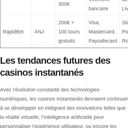
300€
bancaire
Li
200€ +
Visa,
Sl
RapidBet
ANJ
100 tours
Mastercard,
Po
gratuits
Paysafecard
Ro
Les tendances futures des
casinos instantanés
Avec l’évolution constante des technologies
numériques, les casinos instantanés devraient continuer
à se développer en intégrant des innovations telles que
la réalité virtuelle, l’intelligence artificielle pour
personnaliser l’expérience utilisateur, ou encore les