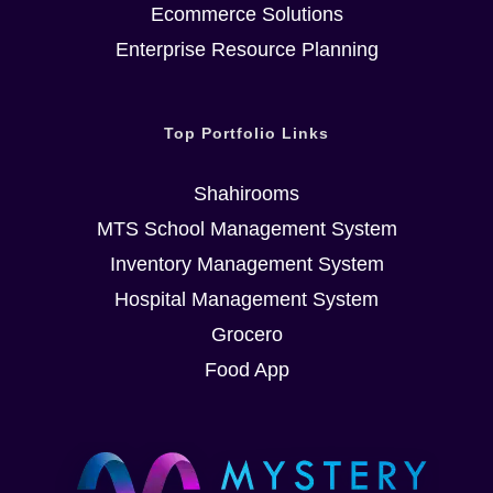
Ecommerce Solutions
Handbook to
Enterprise Resource Planning
Virtual Gaming
Platforms
Top Portfolio Links
July 1st, 2026
Shahirooms
MTS School Management System
Inventory Management System
Hospital Management System
Grocero
Food App
Pin Up Casino –
Azərbaycanda
onlayn kazino