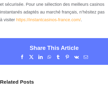
et sécurisée. Pour une sélection des meilleurs casinos
instantanés adaptés au marché français, n’hésitez pas
à visiter
https://instantcasinos-france.com/
.
Share This Article
Facebook
X
LinkedIn
WhatsApp
Tumblr
Pinterest
Vk
Email
Related Posts