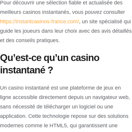
Pour découvrir une sélection fiable et actualisée des
meilleurs casinos instantanés, vous pouvez consulter
https://instantcasinos-france.com/
, un site spécialisé qui
guide les joueurs dans leur choix avec des avis détaillés
et des conseils pratiques.
Qu’est-ce qu’un casino
instantané ?
Un casino instantané est une plateforme de jeux en
ligne accessible directement depuis un navigateur web,
sans nécessité de télécharger un logiciel ou une
application. Cette technologie repose sur des solutions
modernes comme le HTML5, qui garantissent une