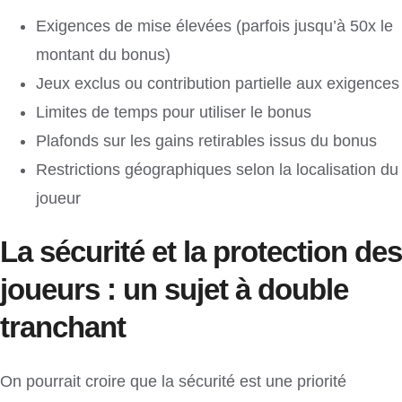
Exigences de mise élevées (parfois jusqu’à 50x le
montant du bonus)
Jeux exclus ou contribution partielle aux exigences
Limites de temps pour utiliser le bonus
Plafonds sur les gains retirables issus du bonus
Restrictions géographiques selon la localisation du
joueur
La sécurité et la protection des
joueurs : un sujet à double
tranchant
On pourrait croire que la sécurité est une priorité