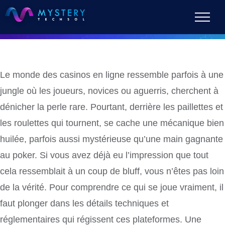
Skip
to
content
Le monde des casinos en ligne ressemble parfois à une
jungle où les joueurs, novices ou aguerris, cherchent à
dénicher la perle rare. Pourtant, derrière les paillettes et
les roulettes qui tournent, se cache une mécanique bien
huilée, parfois aussi mystérieuse qu’une main gagnante
au poker. Si vous avez déjà eu l’impression que tout
cela ressemblait à un coup de bluff, vous n’êtes pas loin
de la vérité. Pour comprendre ce qui se joue vraiment, il
faut plonger dans les détails techniques et
réglementaires qui régissent ces plateformes. Une