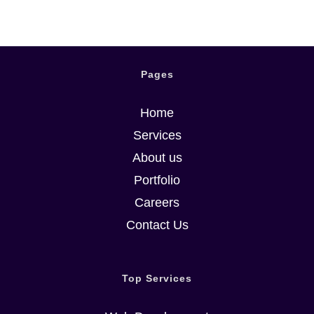
Pages
Picking an
Home
Online Casino
Services
About us
That Aligns with
Portfolio
Your Choices
Careers
Contact Us
July 2nd, 2026
Top Services