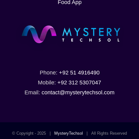
Food App
Pin Up Casino –
Azərbaycanda
onlayn kazino
Pin-Up
July 3rd, 2026
Phone:
+92 51 4916490
Mobile:
+92 312 5307047
Email:
contact@mysterytechsol.com
Picking an
Online Casino
© Copyright - 2025 |
MysteryTechsol
| All Rights Reserved