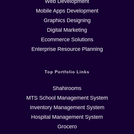
Web Development
Mobile Apps Development
Graphics Designing
Casino Online: A
Digital Marketing
Applied
Ecommerce Solutions
Handbook to
Enterprise Resource Planning
Virtual Gaming
Platforms
Top Portfolio Links
July 1st, 2026
Shahirooms
MTS School Management System
Inventory Management System
Hospital Management System
Grocero