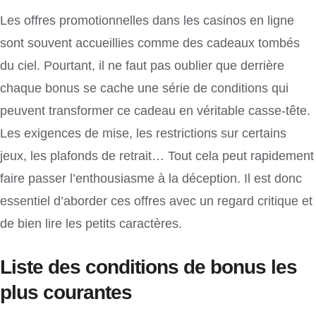
Les offres promotionnelles dans les casinos en ligne
sont souvent accueillies comme des cadeaux tombés
du ciel. Pourtant, il ne faut pas oublier que derrière
chaque bonus se cache une série de conditions qui
peuvent transformer ce cadeau en véritable casse-tête.
Les exigences de mise, les restrictions sur certains
jeux, les plafonds de retrait… Tout cela peut rapidement
faire passer l’enthousiasme à la déception. Il est donc
essentiel d’aborder ces offres avec un regard critique et
de bien lire les petits caractères.
Liste des conditions de bonus les
plus courantes