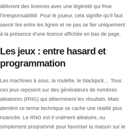
délivrent des licences avec une légèreté qui frise
l’irresponsabilité. Pour le joueur, cela signifie qu’il faut
savoir lire entre les lignes et ne pas se fier uniquement
à la présence d’une licence affichée en bas de page.
Les jeux : entre hasard et
programmation
Les machines à sous, la roulette, le blackjack… Tous
ces jeux reposent sur des générateurs de nombres
aléatoires (RNG) qui déterminent les résultats. Mais
derrière ce terme technique se cache une réalité plus
nuancée. Le RNG est-il vraiment aléatoire, ou
simplement programmé pour favoriser la maison sur le