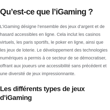
Qu’est-ce que l’iGaming ?
L’iGaming désigne l’ensemble des jeux d’argent et de
hasard accessibles en ligne. Cela inclut les casinos
virtuels, les paris sportifs, le poker en ligne, ainsi que
les jeux de loterie. Le développement des technologies
numériques a permis à ce secteur de se démocratiser,
offrant aux joueurs une accessibilité sans précédent et
une diversité de jeux impressionnante.
Les différents types de jeux
d’iGaming