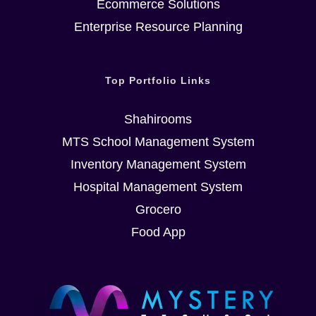
Ecommerce Solutions
Handbook to
Enterprise Resource Planning
Virtual Gaming
Platforms
Top Portfolio Links
July 1st, 2026
Shahirooms
MTS School Management System
Inventory Management System
Hospital Management System
Grocero
Food App
Pin Up Casino –
Azərbaycanda
onlayn kazino