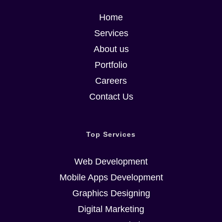
Picking an
Home
Online Casino
Services
About us
That Aligns with
Portfolio
Your Choices
Careers
Contact Us
July 2nd, 2026
Top Services
Web Development
Mobile Apps Development
Graphics Designing
Casino Online: A
Digital Marketing
Applied