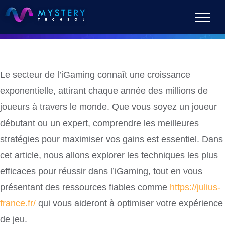
Skip
to
content
Le secteur de l’iGaming connaît une croissance
exponentielle, attirant chaque année des millions de
joueurs à travers le monde. Que vous soyez un joueur
débutant ou un expert, comprendre les meilleures
stratégies pour maximiser vos gains est essentiel. Dans
cet article, nous allons explorer les techniques les plus
efficaces pour réussir dans l’iGaming, tout en vous
présentant des ressources fiables comme
https://julius-
france.fr/
qui vous aideront à optimiser votre expérience
de jeu.