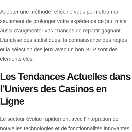
Adopter une méthode réfléchie vous permettra non
seulement de prolonger votre expérience de jeu, mais
aussi d’augmenter vos chances de repartir gagnant.
L’analyse des statistiques, la connaissance des règles
et la sélection des jeux avec un bon RTP sont des
éléments clés.
Les Tendances Actuelles dans
l’Univers des Casinos en
Ligne
Le secteur évolue rapidement avec l’intégration de
nouvelles technologies et de fonctionnalités innovantes