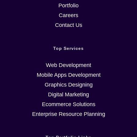
Portfolio
Your Choices
Careers
Contact Us
July 2nd, 2026
Top Services
Web Development
Mobile Apps Development
Graphics Designing
Casino Online: A
Digital Marketing
Applied
Ecommerce Solutions
Handbook to
Enterprise Resource Planning
Virtual Gaming
Platforms