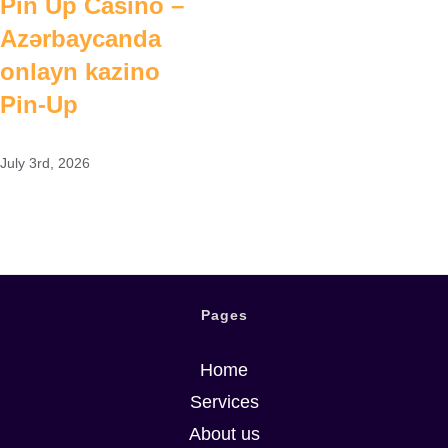
Pin Up Casino –
Azərbaycanda
onlayn kazino
Pin-Up
July 3rd, 2026
Pages
Picking an
Home
Online Casino
Services
About us
That Aligns with