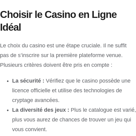
Choisir le Casino en Ligne
Idéal
Le choix du casino est une étape cruciale. Il ne suffit
pas de s’inscrire sur la première plateforme venue.
Plusieurs critères doivent être pris en compte :
La sécurité :
Vérifiez que le casino possède une
licence officielle et utilise des technologies de
cryptage avancées.
La diversité des jeux :
Plus le catalogue est varié,
plus vous aurez de chances de trouver un jeu qui
vous convient.