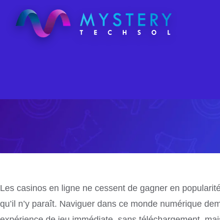
Skip
to
content
Les casinos en ligne ne cessent de gagner en popularité,
qu’il n’y paraît. Naviguer dans ce monde numérique dem
expérience de jeu immédiate, sans téléchargement, mai