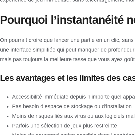
Pourquoi l’instantanéité ne
On pourrait croire que lancer une partie en un clic, san
une interface simplifiée qui peut manquer de profondeur
mais pas toujours la meilleure tasse que vous ayez goût
Les avantages et les limites des ca
Accessibilité immédiate depuis n’importe quel appa
Pas besoin d’espace de stockage ou d’installation
Moins de risques liés aux virus ou aux logiciels mal
Parfois une sélection de jeux plus restreinte