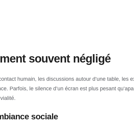
ément souvent négligé
contact humain, les discussions autour d’une table, les 
ce. Parfois, le silence d’un écran est plus pesant qu’ap
vialité.
ambiance sociale