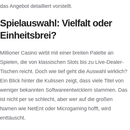
das Angebot detailliert vorstellt.
Spielauswahl: Vielfalt oder
Einheitsbrei?
Millioner Casino wirbt mit einer breiten Palette an
Spielen, die von klassischen Slots bis zu Live-Dealer-
Tischen reicht. Doch wie tief geht die Auswahl wirklich?
Ein Blick hinter die Kulissen zeigt, dass viele Titel von
weniger bekannten Softwareentwicklern stammen. Das
ist nicht per se schlecht, aber wer auf die großen
Namen wie NetEnt oder Microgaming hofft, wird
enttäuscht.