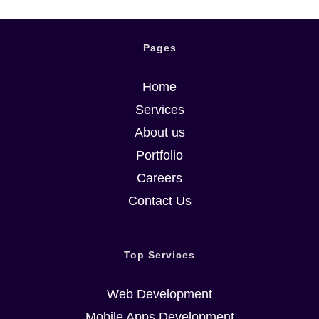
Pages
Picking an
Home
Online Casino
Services
About us
That Aligns with
Portfolio
Your Choices
Careers
Contact Us
July 2nd, 2026
Top Services
Web Development
Mobile Apps Development