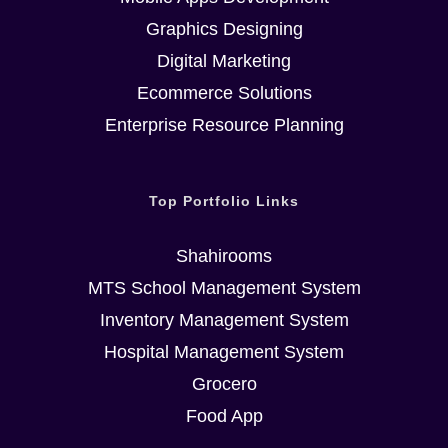
Graphics Designing
Casino Online: A
Digital Marketing
Applied
Ecommerce Solutions
Handbook to
Enterprise Resource Planning
Virtual Gaming
Platforms
Top Portfolio Links
July 1st, 2026
Shahirooms
MTS School Management System
Inventory Management System
Hospital Management System
Grocero
Food App
Pin Up Casino –