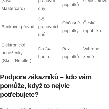
(Visa,
pracovní
Celosvětově
poplatků
Mastercard)
dny
3-5
Občasné
Česká
Bankovní převod
pracovních
poplatky
republika
dnů
Elektronické
Do 24
Bez
Vybrané
peněženky
hodin
poplatků
země
(Skrill, Neteller)
Podpora zákazníků – kdo vám
pomůže, když to nejvíc
potřebujete?