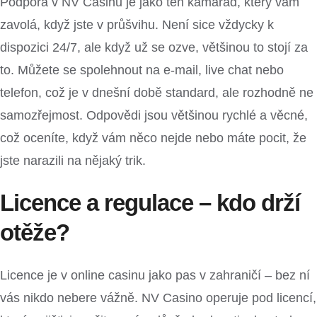
Podpora v NV Casinu je jako ten kamarád, který vám
zavolá, když jste v průšvihu. Není sice vždycky k
dispozici 24/7, ale když už se ozve, většinou to stojí za
to. Můžete se spolehnout na e-mail, live chat nebo
telefon, což je v dnešní době standard, ale rozhodně ne
samozřejmost. Odpovědi jsou většinou rychlé a věcné,
což oceníte, když vám něco nejde nebo máte pocit, že
jste narazili na nějaký trik.
Licence a regulace – kdo drží
otěže?
Licence je v online casinu jako pas v zahraničí – bez ní
vás nikdo nebere vážně. NV Casino operuje pod licencí,