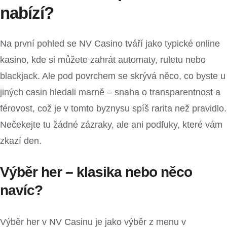
nabízí?
Na první pohled se NV Casino tváří jako typické online
kasino, kde si můžete zahrát automaty, ruletu nebo
blackjack. Ale pod povrchem se skrývá něco, co byste u
jiných casin hledali marně – snaha o transparentnost a
férovost, což je v tomto byznysu spíš rarita než pravidlo.
Nečekejte tu žádné zázraky, ale ani podfuky, které vám
zkazí den.
Výběr her – klasika nebo něco
navíc?
Výběr her v NV Casinu je jako výběr z menu v