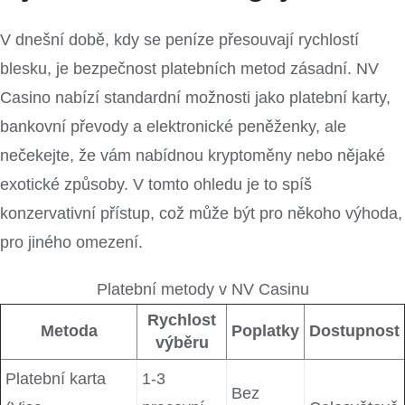
V dnešní době, kdy se peníze přesouvají rychlostí
blesku, je bezpečnost platebních metod zásadní. NV
Casino nabízí standardní možnosti jako platební karty,
bankovní převody a elektronické peněženky, ale
nečekejte, že vám nabídnou kryptoměny nebo nějaké
exotické způsoby. V tomto ohledu je to spíš
konzervativní přístup, což může být pro někoho výhoda,
pro jiného omezení.
Platební metody v NV Casinu
Rychlost
Metoda
Poplatky
Dostupnost
výběru
Platební karta
1-3
Bez