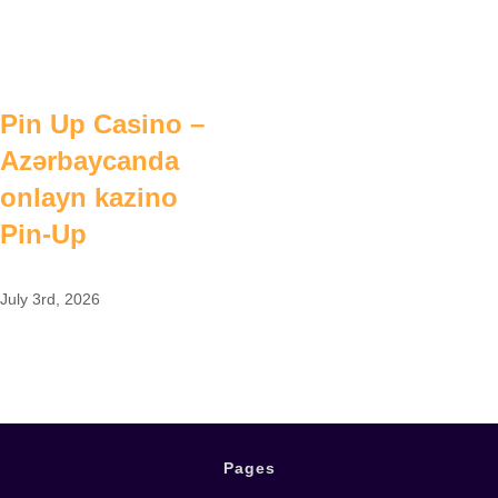
Pin Up Casino –
Azərbaycanda
onlayn kazino
Pin-Up
July 3rd, 2026
Pages