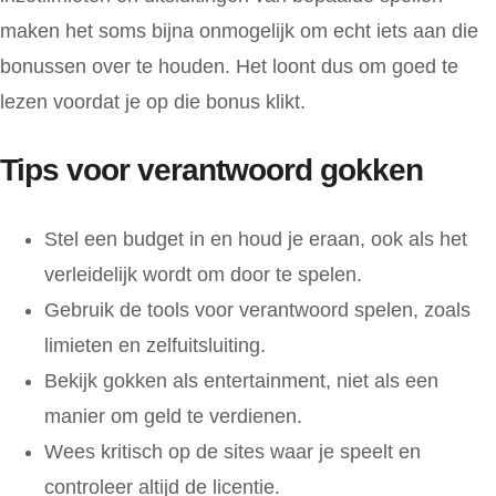
maken het soms bijna onmogelijk om echt iets aan die
bonussen over te houden. Het loont dus om goed te
lezen voordat je op die bonus klikt.
Tips voor verantwoord gokken
Stel een budget in en houd je eraan, ook als het
verleidelijk wordt om door te spelen.
Gebruik de tools voor verantwoord spelen, zoals
limieten en zelfuitsluiting.
Bekijk gokken als entertainment, niet als een
manier om geld te verdienen.
Wees kritisch op de sites waar je speelt en
controleer altijd de licentie.