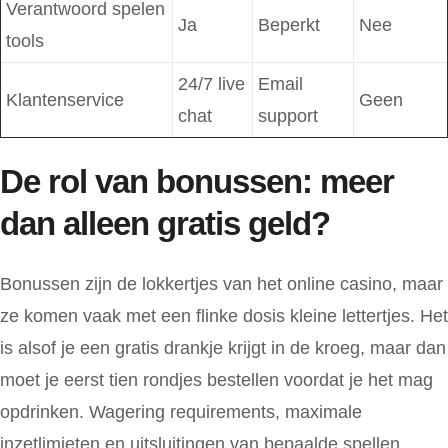
Verantwoord spelen
Ja
Beperkt
Nee
tools
24/7 live
Email
Klantenservice
Geen
chat
support
De rol van bonussen: meer
dan alleen gratis geld?
Bonussen zijn de lokkertjes van het online casino, maar
ze komen vaak met een flinke dosis kleine lettertjes. Het
is alsof je een gratis drankje krijgt in de kroeg, maar dan
moet je eerst tien rondjes bestellen voordat je het mag
opdrinken. Wagering requirements, maximale
inzetlimieten en uitsluitingen van bepaalde spellen