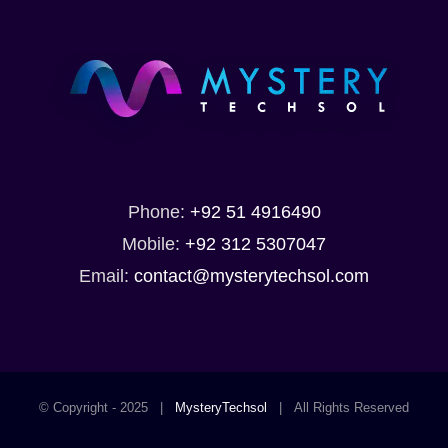
Pin Up Casino –
Azərbaycanda
onlayn kazino
Pin-Up
July 3rd, 2026
Phone:
+92 51 4916490
Mobile:
+92 312 5307047
Email:
contact@mysterytechsol.com
Picking an
Online Casino
© Copyright - 2025 |
MysteryTechsol
| All Rights Reserved
That Aligns with