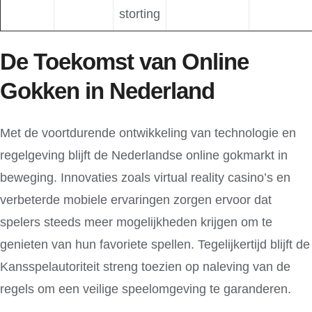
storting
De Toekomst van Online
Gokken in Nederland
Met de voortdurende ontwikkeling van technologie en
regelgeving blijft de Nederlandse online gokmarkt in
beweging. Innovaties zoals virtual reality casino’s en
verbeterde mobiele ervaringen zorgen ervoor dat
spelers steeds meer mogelijkheden krijgen om te
genieten van hun favoriete spellen. Tegelijkertijd blijft de
Kansspelautoriteit streng toezien op naleving van de
regels om een veilige speelomgeving te garanderen.