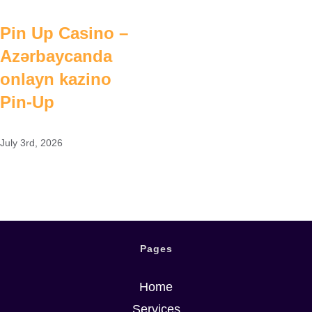
Pin Up Casino –
Azərbaycanda
onlayn kazino
Pin-Up
July 3rd, 2026
Pages
Picking an
Home
Online Casino
Services