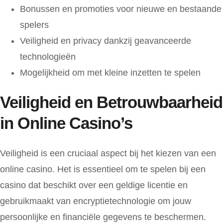
Bonussen en promoties voor nieuwe en bestaande
spelers
Veiligheid en privacy dankzij geavanceerde
technologieën
Mogelijkheid om met kleine inzetten te spelen
Veiligheid en Betrouwbaarheid
in Online Casino’s
Veiligheid is een cruciaal aspect bij het kiezen van een
online casino. Het is essentieel om te spelen bij een
casino dat beschikt over een geldige licentie en
gebruikmaakt van encryptietechnologie om jouw
persoonlijke en financiële gegevens te beschermen.