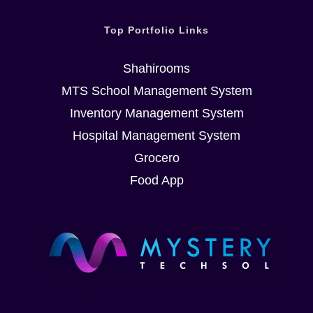
Platforms
Top Portfolio Links
July 1st, 2026
Shahirooms
MTS School Management System
Inventory Management System
Hospital Management System
Grocero
Food App
Pin Up Casino –
Azərbaycanda
onlayn kazino
Pin-Up
July 3rd, 2026