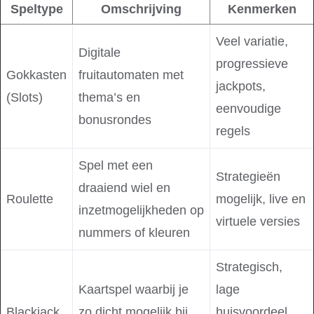
Speltype
Omschrijving
Kenmerken
Veel variatie,
Digitale
progressieve
Gokkasten
fruitautomaten met
jackpots,
(Slots)
thema’s en
eenvoudige
bonusrondes
regels
Spel met een
Strategieën
draaiend wiel en
Roulette
mogelijk, live en
inzetmogelijkheden op
virtuele versies
nummers of kleuren
Strategisch,
Kaartspel waarbij je
lage
Blackjack
zo dicht mogelijk bij
huisvoordeel,