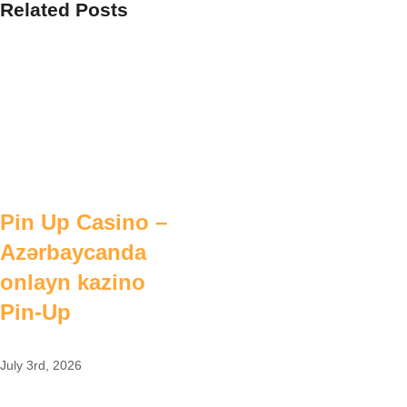
Related Posts
Pin Up Casino –
Azərbaycanda
onlayn kazino
Pin-Up
July 3rd, 2026