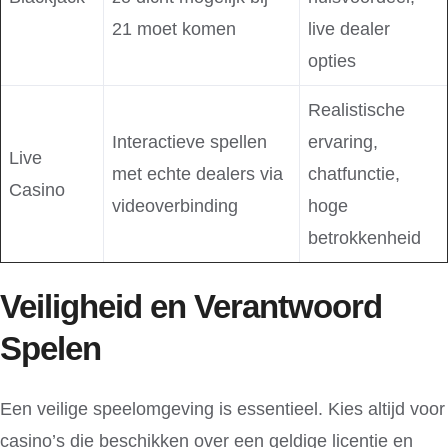
21 moet komen
live dealer
opties
Realistische
Interactieve spellen
ervaring,
Live
met echte dealers via
chatfunctie,
Casino
videoverbinding
hoge
betrokkenheid
Veiligheid en Verantwoord
Spelen
Een veilige speelomgeving is essentieel. Kies altijd voor
casino’s die beschikken over een geldige licentie en