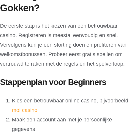
Gokken?
De eerste stap is het kiezen van een betrouwbaar
casino. Registreren is meestal eenvoudig en snel.
Vervolgens kun je een storting doen en profiteren van
welkomstbonussen. Probeer eerst gratis spellen om
vertrouwd te raken met de regels en het spelverloop.
Stappenplan voor Beginners
Kies een betrouwbaar online casino, bijvoorbeeld
moi casino
Maak een account aan met je persoonlijke
gegevens