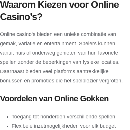
Waarom Kiezen voor Online
Casino’s?
Online casino’s bieden een unieke combinatie van
gemak, variatie en entertainment. Spelers kunnen
vanuit huis of onderweg genieten van hun favoriete
spellen zonder de beperkingen van fysieke locaties.
Daarnaast bieden veel platforms aantrekkelijke
bonussen en promoties die het spelplezier vergroten.
Voordelen van Online Gokken
Toegang tot honderden verschillende spellen
Flexibele inzetmogelijkheden voor elk budget