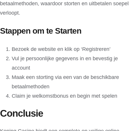
betaalmethoden, waardoor storten en uitbetalen soepel
verloopt.
Stappen om te Starten
Bezoek de website en klik op ‘Registreren’
Vul je persoonlijke gegevens in en bevestig je
account
Maak een storting via een van de beschikbare
betaalmethoden
Claim je welkomstbonus en begin met spelen
Conclusie
Koning Casino biedt een complete en veilige online