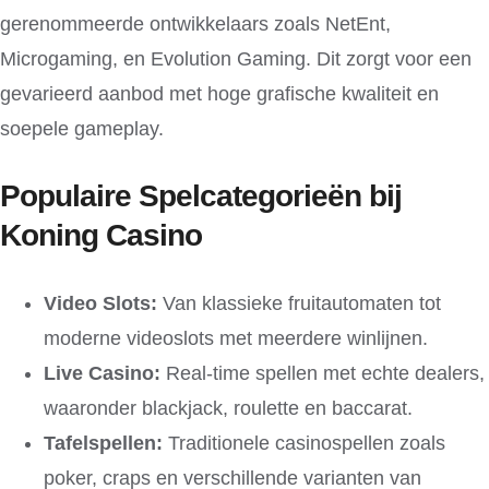
gerenommeerde ontwikkelaars zoals NetEnt,
Microgaming, en Evolution Gaming. Dit zorgt voor een
gevarieerd aanbod met hoge grafische kwaliteit en
soepele gameplay.
Populaire Spelcategorieën bij
Koning Casino
Video Slots:
Van klassieke fruitautomaten tot
moderne videoslots met meerdere winlijnen.
Live Casino:
Real-time spellen met echte dealers,
waaronder blackjack, roulette en baccarat.
Tafelspellen:
Traditionele casinospellen zoals
poker, craps en verschillende varianten van