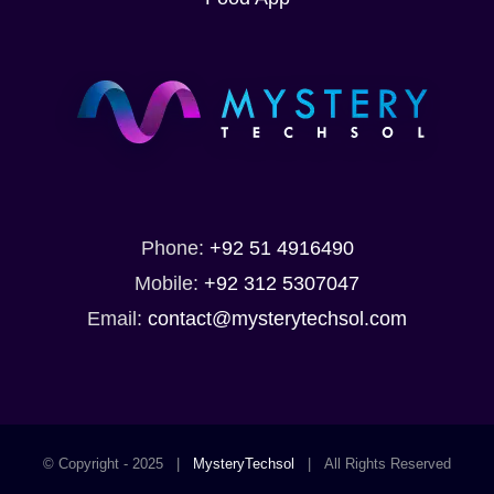
Pin Up Casino –
Azərbaycanda
onlayn kazino
Pin-Up
July 3rd, 2026
Phone:
+92 51 4916490
Mobile:
+92 312 5307047
Email:
contact@mysterytechsol.com
Picking an
Online Casino
© Copyright - 2025 |
MysteryTechsol
| All Rights Reserved