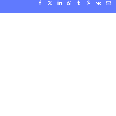
Facebook
X
LinkedIn
WhatsApp
Tumblr
Pinterest
Vk
Em