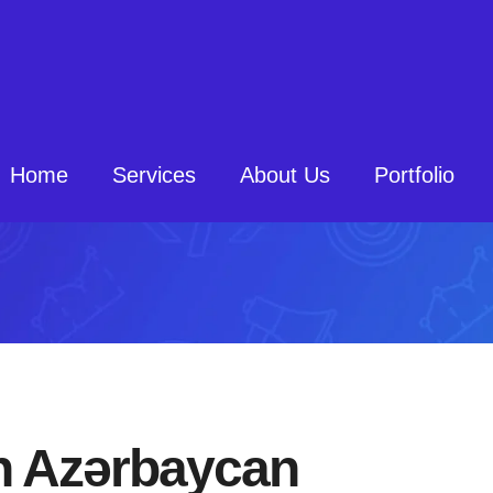
Home
Services
About Us
Portfolio
n Azərbaycan