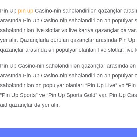
Pin Up
pın up
Casino-nin sahələndirilən qazançlar arasınd
arasında Pin Up Casino-nin sahələndirilən ən populyar s
sahələndirilən live slotlar və live kartya qazançlar da va
yer alır. Qazançlarla qurulan qazançlar arasında Pin Up 
qazançlar arasında ən populyar olanları live slotlar, live
Pin Up Casino-nin sahələndirilən qazançlar arasında ən pop
arasında Pin Up Casino-nin sahələndirilən ən populyar o
sahələndirilən ən populyar olanları “Pin Up Live” və “Pi
“Pin Up Sports” və “Pin Up Sports Gold” var. Pin Up Casi
aid qazançlar də yer alır.