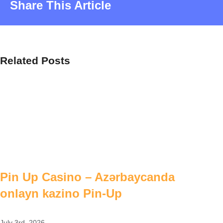
Share This Article
Related Posts
Pin Up Casino – Azərbaycanda
onlayn kazino Pin-Up
July 3rd, 2026