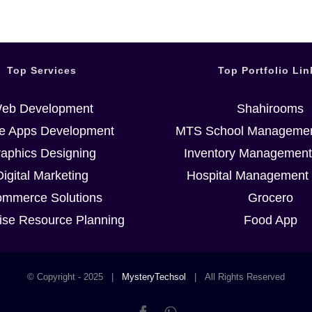
Top Services
Top Portfolio Lin
eb Development
Shahirooms
le Apps Development
MTS School Managemen
aphics Designing
Inventory Managemen
Digital Marketing
Hospital Management
mmerce Solutions
Grocero
ise Resource Planning
Food App
© Copyright - 2025 |
MysteryTechsol
| All Rights Reserved
Facebook
WhatsApp