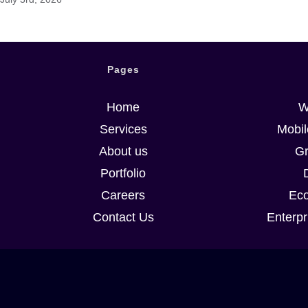
Pages
Home
W
Services
Mobi
Picking an Online Casino That
About us
Gr
Aligns with Your Choices
Portfolio
Careers
Eco
July 2nd, 2026
Contact Us
Enterpr