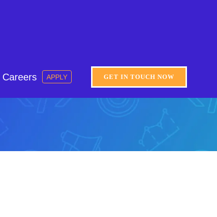
Careers
APPLY
GET IN TOUCH NOW