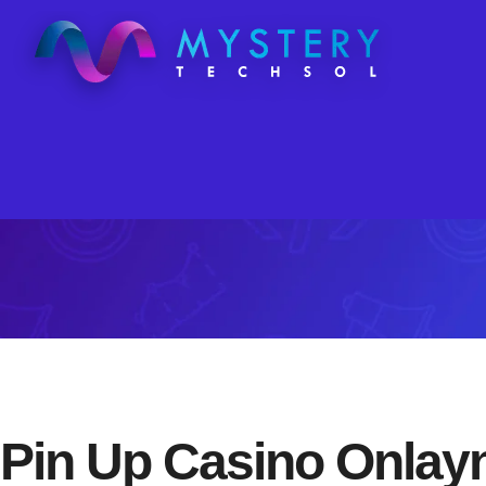
Skip
to
content
Pin Up Casino Onlay