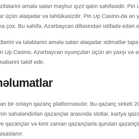
ifələrini əmələ salan məşhur qızıl qalın səhifəsidir. Pin
r üçün əlaqədar və təhlükəsizdir. Pin Up Casino-da ən yax
 daha çox. Bu səhifə, Azərbaycan dilləsindən istifadə edən 
ni və tələblərini əmələ salan əlaqədar xidmətlər tapa bil
n Up Casino, Azərbaycan oyunçuları üçün ən yaxşı və ən mü
lərini təklif edir.
məlumatlar
 bir onlayn qazanç platformasıdır. Bu qazanç sirketi 20
nin sahələndirilən qazançlar arasında slotlar, kartya qaz
live qazançlar və kimi zaman qazançlarla qurulan qazançl
əsaslanır.