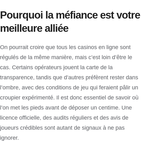
Pourquoi la méfiance est votre
meilleure alliée
On pourrait croire que tous les casinos en ligne sont
régulés de la même manière, mais c’est loin d’être le
cas. Certains opérateurs jouent la carte de la
transparence, tandis que d’autres préfèrent rester dans
l’ombre, avec des conditions de jeu qui feraient pâlir un
croupier expérimenté. Il est donc essentiel de savoir où
l’on met les pieds avant de déposer un centime. Une
licence officielle, des audits réguliers et des avis de
joueurs crédibles sont autant de signaux à ne pas
ignorer.