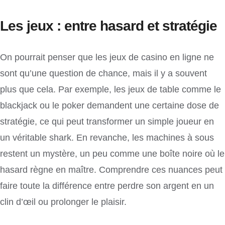
Les jeux : entre hasard et stratégie
On pourrait penser que les jeux de casino en ligne ne
sont qu’une question de chance, mais il y a souvent
plus que cela. Par exemple, les jeux de table comme le
blackjack ou le poker demandent une certaine dose de
stratégie, ce qui peut transformer un simple joueur en
un véritable shark. En revanche, les machines à sous
restent un mystère, un peu comme une boîte noire où le
hasard règne en maître. Comprendre ces nuances peut
faire toute la différence entre perdre son argent en un
clin d’œil ou prolonger le plaisir.