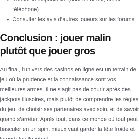
téléphone)
Consulter les avis d’autres joueurs sur les forums
Conclusion : jouer malin
plutôt que jouer gros
Au final, l’univers des casinos en ligne est un terrain de
jeu où la prudence et la connaissance sont vos
meilleures armes. Il ne s’agit pas de courir après des
jackpots illusoires, mais plutôt de comprendre les règles
du jeu, de choisir ses partenaires avec soin, et de savoir
quand s’arrêter. Après tout, dans ce monde où tout peut
basculer en un spin, mieux vaut garder la tête froide et