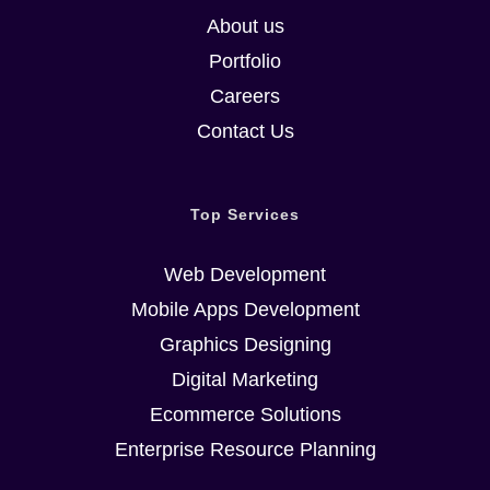
About us
That Aligns with
Portfolio
Your Choices
Careers
Contact Us
July 2nd, 2026
Top Services
Web Development
Mobile Apps Development
Graphics Designing
Casino Online: A
Digital Marketing
Applied
Ecommerce Solutions
Handbook to
Enterprise Resource Planning
Virtual Gaming