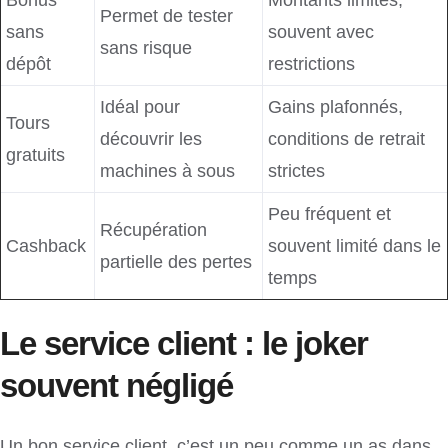
Bonus
Montants limités,
Permet de tester
sans
souvent avec
sans risque
dépôt
restrictions
Idéal pour
Gains plafonnés,
Tours
découvrir les
conditions de retrait
gratuits
machines à sous
strictes
Peu fréquent et
Récupération
Cashback
souvent limité dans le
partielle des pertes
temps
Le service client : le joker
souvent négligé
Un bon service client, c’est un peu comme un as dans