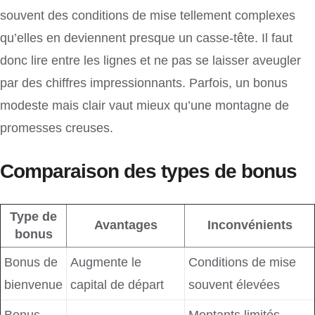
souvent des conditions de mise tellement complexes
qu’elles en deviennent presque un casse-tête. Il faut
donc lire entre les lignes et ne pas se laisser aveugler
par des chiffres impressionnants. Parfois, un bonus
modeste mais clair vaut mieux qu’une montagne de
promesses creuses.
Comparaison des types de bonus
Type de
Avantages
Inconvénients
bonus
Bonus de
Augmente le
Conditions de mise
bienvenue
capital de départ
souvent élevées