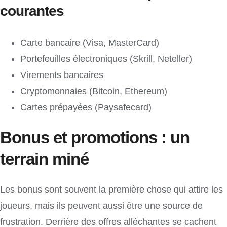
courantes
Carte bancaire (Visa, MasterCard)
Portefeuilles électroniques (Skrill, Neteller)
Virements bancaires
Cryptomonnaies (Bitcoin, Ethereum)
Cartes prépayées (Paysafecard)
Bonus et promotions : un
terrain miné
Les bonus sont souvent la première chose qui attire les
joueurs, mais ils peuvent aussi être une source de
frustration. Derrière des offres alléchantes se cachent