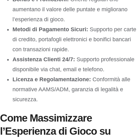
aumentano il valore delle puntate e migliorano
l’esperienza di gioco.
Metodi di Pagamento Sicuri:
Supporto per carte
di credito, portafogli elettronici e bonifici bancari
con transazioni rapide.
Assistenza Clienti 24/7:
Supporto professionale
disponibile via chat, email e telefono.
Licenza e Regolamentazione:
Conformità alle
normative AAMS/ADM, garanzia di legalità e
sicurezza.
Come Massimizzare
l’Esperienza di Gioco su