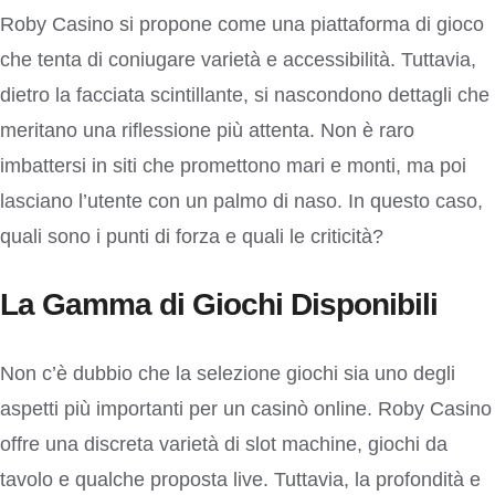
Roby Casino si propone come una piattaforma di gioco
che tenta di coniugare varietà e accessibilità. Tuttavia,
dietro la facciata scintillante, si nascondono dettagli che
meritano una riflessione più attenta. Non è raro
imbattersi in siti che promettono mari e monti, ma poi
lasciano l’utente con un palmo di naso. In questo caso,
quali sono i punti di forza e quali le criticità?
La Gamma di Giochi Disponibili
Non c’è dubbio che la selezione giochi sia uno degli
aspetti più importanti per un casinò online. Roby Casino
offre una discreta varietà di slot machine, giochi da
tavolo e qualche proposta live. Tuttavia, la profondità e