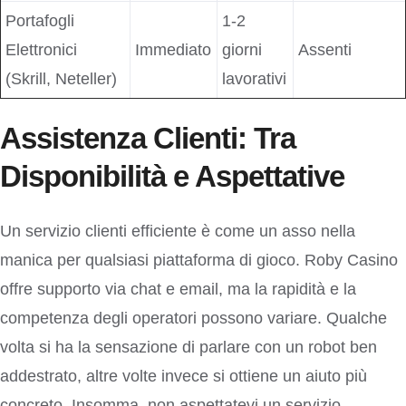
Portafogli
1-2
Elettronici
Immediato
giorni
Assenti
(Skrill, Neteller)
lavorativi
Assistenza Clienti: Tra
Disponibilità e Aspettative
Un servizio clienti efficiente è come un asso nella
manica per qualsiasi piattaforma di gioco. Roby Casino
offre supporto via chat e email, ma la rapidità e la
competenza degli operatori possono variare. Qualche
volta si ha la sensazione di parlare con un robot ben
addestrato, altre volte invece si ottiene un aiuto più
concreto. Insomma, non aspettatevi un servizio