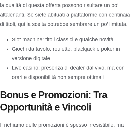
la qualità di questa offerta possono risultare un po’
altalenanti. Se siete abituati a piattaforme con centinaia
di titoli, qui la scelta potrebbe sembrare un po’ limitata.
Slot machine: titoli classici e qualche novità
Giochi da tavolo: roulette, blackjack e poker in
versione digitale
Live casino: presenza di dealer dal vivo, ma con
orari e disponibilità non sempre ottimali
Bonus e Promozioni: Tra
Opportunità e Vincoli
Il richiamo delle promozioni è spesso irresistibile, ma