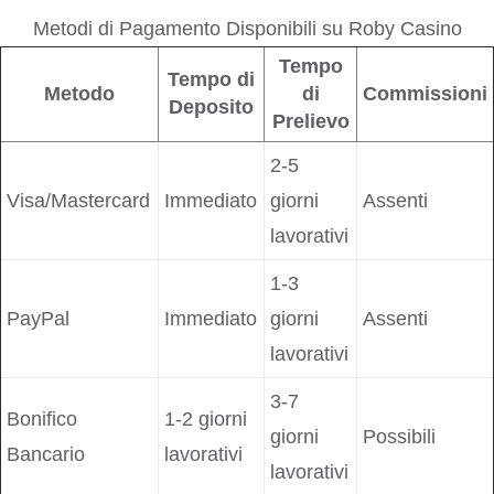
Metodi di Pagamento Disponibili su Roby Casino
Tempo
Tempo di
Metodo
di
Commissioni
Deposito
Prelievo
2-5
Visa/Mastercard
Immediato
giorni
Assenti
lavorativi
1-3
PayPal
Immediato
giorni
Assenti
lavorativi
3-7
Bonifico
1-2 giorni
giorni
Possibili
Bancario
lavorativi
lavorativi