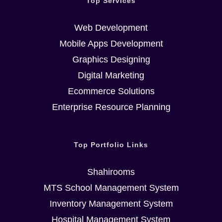
Top Services
Web Development
Mobile Apps Development
Graphics Designing
Casino Online: A
Digital Marketing
Applied
Ecommerce Solutions
Handbook to
Enterprise Resource Planning
Virtual Gaming
Platforms
Top Portfolio Links
July 1st, 2026
Shahirooms
MTS School Management System
Inventory Management System
Hospital Management System