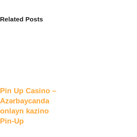
Related Posts
Pin Up Casino –
Azərbaycanda
onlayn kazino
Pin-Up