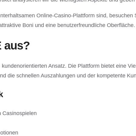
unterhaltsamen Online-Casino-Plattform sind, besuchen
attraktive Boni und eine benutzerfreundliche Oberfläche.
E aus?
undenorientierten Ansatz. Die Plattform bietet eine Vie
d die schnellen Auszahlungen und der kompetente Kunde
k
 Casinospielen
otionen