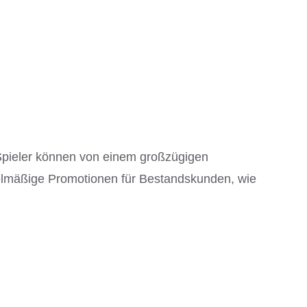
 Spieler können von einem großzügigen
egelmäßige Promotionen für Bestandskunden, wie