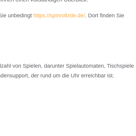
 Sie unbedingt
https://spinrollzde.de/
. Dort finden Sie
lzahl von Spielen, darunter Spielautomaten, Tischspiele
nsupport, der rund um die Uhr erreichbar ist.