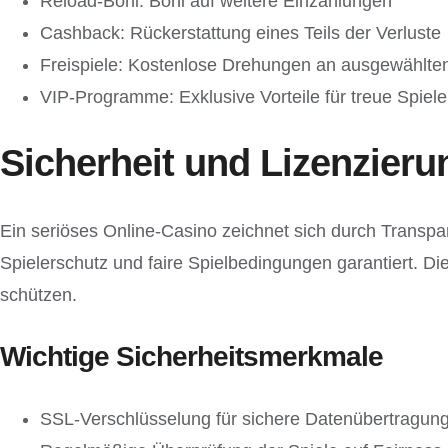
Reload-Boni: Boni auf weitere Einzahlungen
Cashback: Rückerstattung eines Teils der Verluste
Freispiele: Kostenlose Drehungen an ausgewählten
VIP-Programme: Exklusive Vorteile für treue Spiele
Sicherheit und Lizenzieru
Ein seriöses Online-Casino zeichnet sich durch Transpa
Spielerschutz und faire Spielbedingungen garantiert. 
schützen.
Wichtige Sicherheitsmerkmale
SSL-Verschlüsselung für sichere Datenübertragun