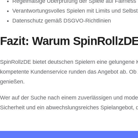
Regelmäßige Überprüfung der Spiele auf Fairness
Verantwortungsvolles Spielen mit Limits und Selbs
Datenschutz gemäß DSGVO-Richtlinien
Fazit: Warum SpinRollzDE 
SpinRollzDE bietet deutschen Spielern eine gelungene Ko
kompetente Kundenservice runden das Angebot ab. Ob An
genießen.
Wer auf der Suche nach einem zuverlässigen und moderne
Sicherheit und ein abwechslungsreiches Spielangebot, 