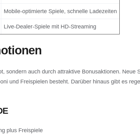
Mobile-optimierte Spiele, schnelle Ladezeiten
Live-Dealer-Spiele mit HD-Streaming
otionen
ot, sondern auch durch attraktive Bonusaktionen. Neue
boni und Freispielen besteht. Darüber hinaus gibt es r
DE
g plus Freispiele