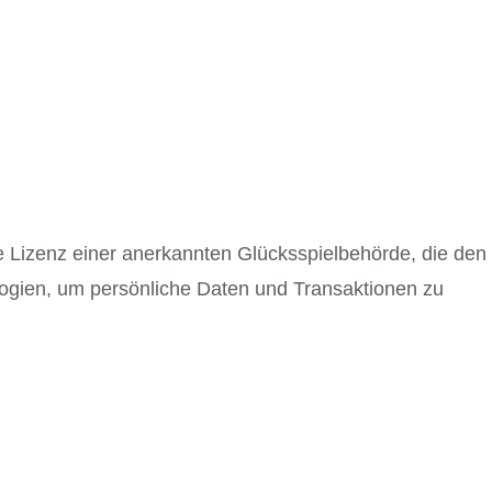
ge Lizenz einer anerkannten Glücksspielbehörde, die den
logien, um persönliche Daten und Transaktionen zu