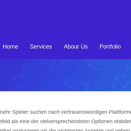
Home
Services
About Us
Portfolio
mehr Spieler suchen nach vertrauenswürdigen Plattform
feld als eine der vielversprechendsten Optionen etabli
rtikel analysieren wir die wichtigsten Aspekte und geben