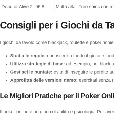
Dead or Alive 2
96.8
Molto alta
Free spins con mol
Consigli per i Giochi da T
I giochi da tavolo come blackjack, roulette e poker richi
Studia le regole:
conoscere a fondo il gioco è fond
Utilizza strategie di base:
ad esempio, nel blackjac
Gestisci le puntate:
evita di inseguire le perdite
Approfitta delle versioni demo:
esercitati senza r
Le Migliori Pratiche per il Poker Onl
Il poker online è un gioco di abilità e psicologia. Per av