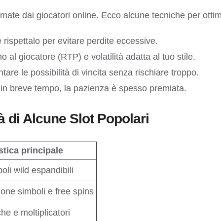
ate dai giocatori online. Ecco alcune tecniche per ottimi
e rispettalo per evitare perdite eccessive.
o al giocatore (RTP) e volatilità adatta al tuo stile.
are le possibilità di vincita senza rischiare troppo.
in breve tempo, la pazienza è spesso premiata.
à di Alcune Slot Popolari
stica principale
boli wild espandibili
one simboli e free spins
e e moltiplicatori