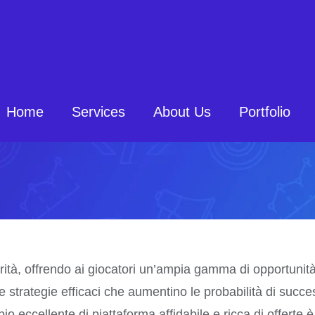
Home
Services
About Us
Portfolio
tà, offrendo ai giocatori un’ampia gamma di opportunità pe
trategie efficaci che aumentino le probabilità di succes
 eccellente di piattaforma affidabile e ricca di offerte 