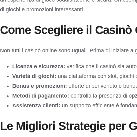
di giochi e promozioni interessanti.
Come Scegliere il Casinò 
Non tutti i casinò online sono uguali. Prima di iniziare a 
Licenza e sicurezza:
verifica che il casinò sia auto
Varietà di giochi:
una piattaforma con slot, giochi d
Bonus e promozioni:
offerte di benvenuto e bonus 
Metodi di pagamento:
controlla la presenza di opzi
Assistenza clienti:
un supporto efficiente è fondam
Le Migliori Strategie per 