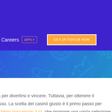
Careers
APPLY
GET IN TOUCH NOW
r divertirsi e vincere. Tuttavia, per ottenere il
so. La scelta del casinò giusto è il primo passo per
è
https://oscarspin-it.it/
, che propone una vasta selezione