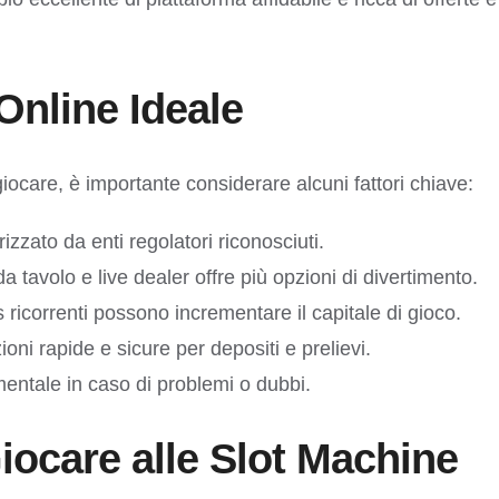
Online Ideale
giocare, è importante considerare alcuni fattori chiave:
rizzato da enti regolatori riconosciuti.
a tavolo e live dealer offre più opzioni di divertimento.
ricorrenti possono incrementare il capitale di gioco.
oni rapide e sicure per depositi e prelievi.
entale in caso di problemi o dubbi.
Giocare alle Slot Machine