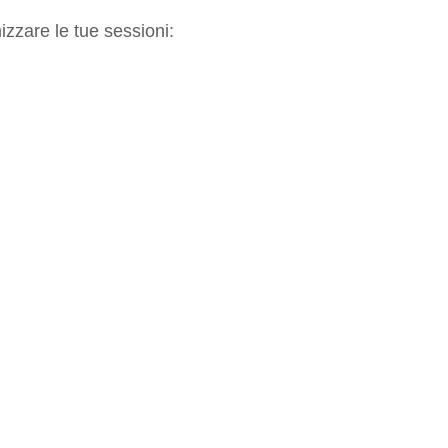
zzare le tue sessioni: