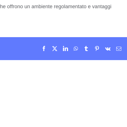
che offrono un ambiente regolamentato e vantaggi
Facebook
X
LinkedIn
WhatsApp
Tumblr
Pinterest
Vk
Em