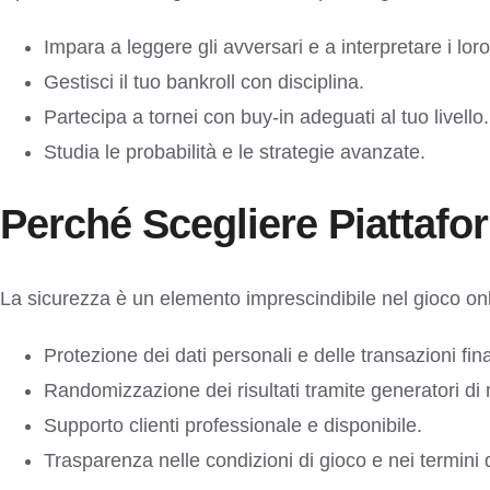
Impara a leggere gli avversari e a interpretare i lo
Gestisci il tuo bankroll con disciplina.
Partecipa a tornei con buy-in adeguati al tuo livello.
Studia le probabilità e le strategie avanzate.
Perché Scegliere Piattafor
La sicurezza è un elemento imprescindibile nel gioco onli
Protezione dei dati personali e delle transazioni fin
Randomizzazione dei risultati tramite generatori di 
Supporto clienti professionale e disponibile.
Trasparenza nelle condizioni di gioco e nei termini 